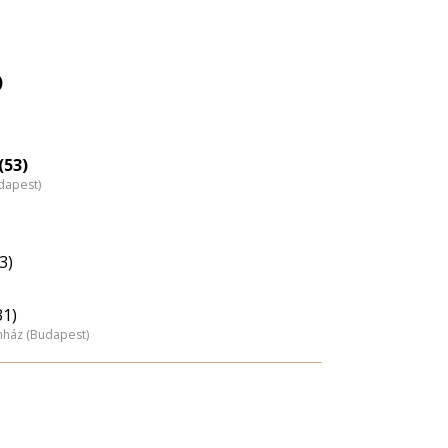
)
(53)
dapest)
3)
31)
nház (Budapest)