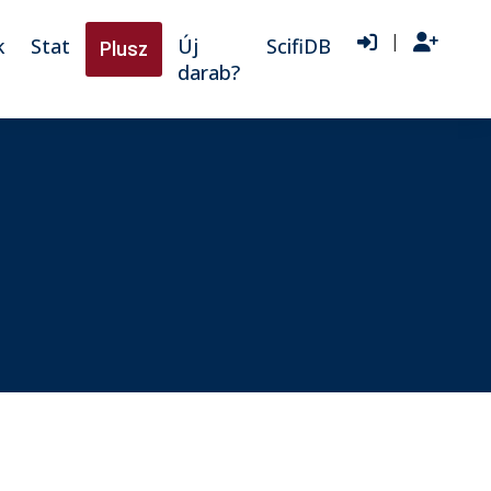
|
k
Stat
Új
ScifiDB
Plusz
darab?