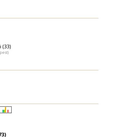
 (33)
pest)
Életkori
eloszlás
nagyítása
73)