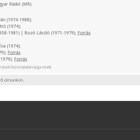
yar Rádió (MR)
án (1974-1988);
tó (1974);
958-1981) | Bozó László (1971-1979);
Forrás
va (1974);
79);
Forrás
-1979);
Forrás
rások bizonytalansága miatt.
evő címünkön.