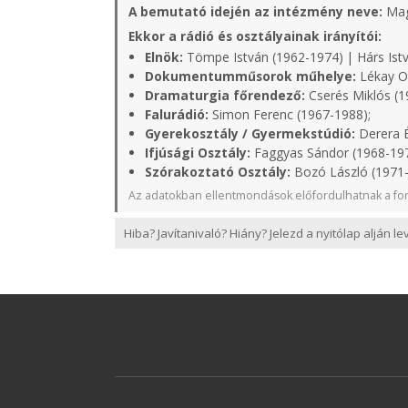
A bemutató idején az intézmény neve:
Mag
Ekkor a rádió és osztályainak irányítói:
Elnök:
Tömpe István (1962-1974) | Hárs Istv
Dokumentumműsorok műhelye:
Lékay Ot
Dramaturgia főrendező:
Cserés Miklós (1
Falurádió:
Simon Ferenc (1967-1988);
Gyerekosztály / Gyermekstúdió:
Derera É
Ifjúsági Osztály:
Faggyas Sándor (1968-19
Szórakoztató Osztály:
Bozó László (1971
Az adatokban ellentmondások előfordulhatnak a for
Hiba? Javítanivaló? Hiány? Jelezd a nyitólap alján l