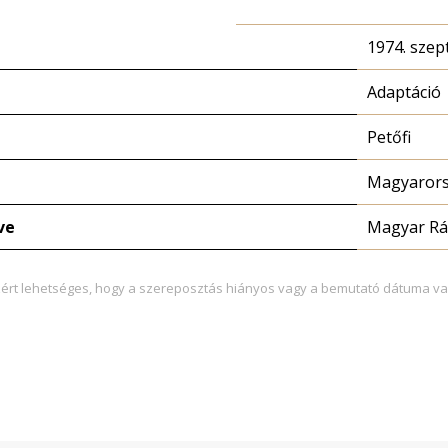
1974. szep
Adaptáció
Petőfi
Magyarors
ve
Magyar Rá
zért lehetséges, hogy a szereposztás hiányos vagy a bemutató dátuma va