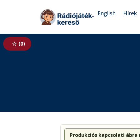
Tovább a navigációhoz
Tovább a tartalomhoz
English
Hírek
0
Produkciós kapcsolati ábra