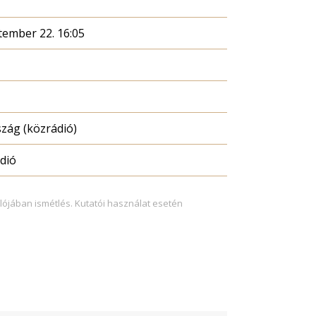
tember 22. 16:05
zág (közrádió)
dió
lójában ismétlés. Kutatói használat esetén