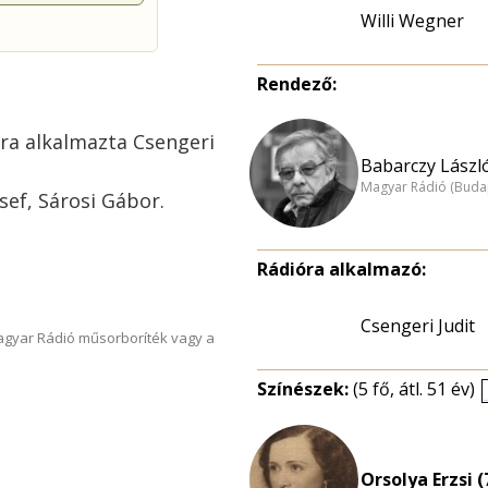
Willi Wegner
Rendező:
ióra alkalmazta Csengeri
Babarczy László
Magyar Rádió (Buda
sef, Sárosi Gábor.
Rádióra alkalmazó:
Csengeri Judit
Magyar Rádió műsorboríték vagy a
Színészek:
(5 fő, átl. 51 év)
Orsolya Erzsi (