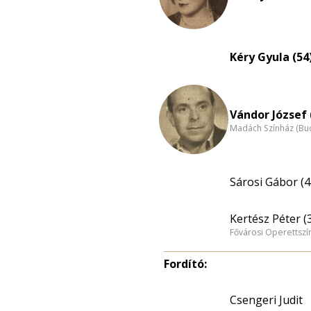
Kéry Gyula (54
Vándor József 
Madách Színház (Bu
Sárosi Gábor (4
Kertész Péter (
Fővárosi Operettszí
Fordító:
Csengeri Judit