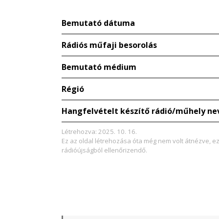
Bemutató dátuma
Rádiós műfaji besorolás
Bemutató médium
Régió
Hangfelvételt készítő rádió/műhely ne
Létrehozva: 2025. 10. 16.
Ez az oldal létrehozása óta még nem volt átnézve, e
rádióújságból ellenőrizendő.