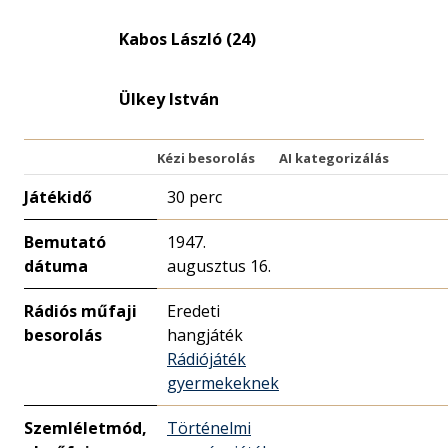
Kabos László (24)
Ülkey István
Kézi besorolás
AI kategorizálás
Játékidő
30 perc
Bemutató
1947.
dátuma
augusztus 16.
Rádiós műfaji
Eredeti
besorolás
hangjáték
Rádiójáték
gyermekeknek
Szemléletmód,
Történelmi