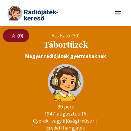
Tovább a navigációhoz
Tovább a tartalomhoz
Menü
0
Ács Kató (30)
Tábortüzek
Magyar rádiójáték gyermekeknek
30 perc
1947. augusztus 16.
Gyerek- vagy ifjúsági műsor
|
Eredeti hangjáték