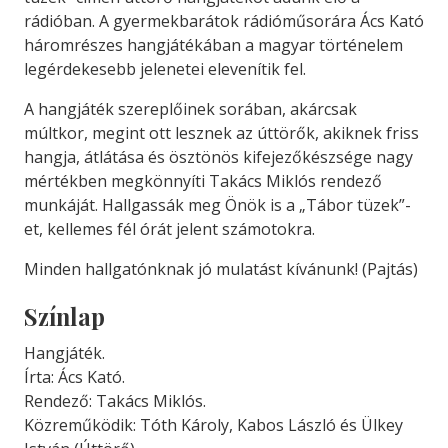
rádióban. A gyermekbarátok rádióműsorára Ács Kató
háromrészes hangjátékában a magyar történelem
legérdekesebb jelenetei elevenítik fel.
A hangjáték szereplőinek sorában, akárcsak
múltkor, megint ott lesznek az úttörők, akiknek friss
hangja, átlátása és ösztönös kifejezőkészsége nagy
mértékben megkönnyíti Takács Miklós rendező
munkáját. Hallgassák meg Önök is a „Tábor tüzek”-
et, kellemes fél órát jelent számotokra.
Minden hallgatónknak jó mulatást kívánunk! (Pajtás)
Színlap
Hangjáték.
Írta: Ács Kató.
Rendező: Takács Miklós.
Közreműködik: Tóth Károly, Kabos László és Ülkey