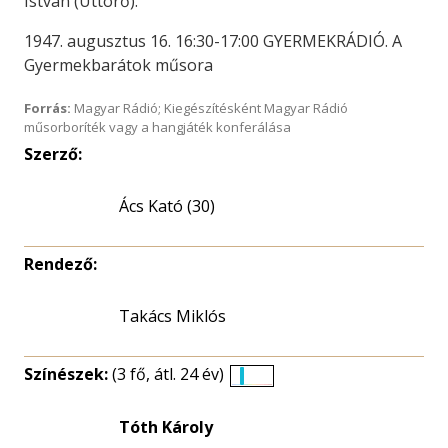
István (Úttörő).
1947. augusztus 16. 16:30-17:00 GYERMEKRÁDIÓ. A
Gyermekbarátok műsora
Forrás:
Magyar Rádió; Kiegészítésként Magyar Rádió
műsorboríték vagy a hangjáték konferálása
Szerző:
Ács Kató (30)
Rendező:
Takács Miklós
Színészek:
(3 fő, átl. 24 év)
Életkori
eloszlás
Tóth Károly
nagyítása