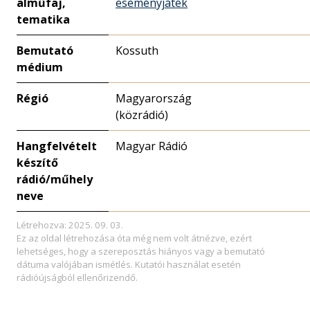
alműfaj,
eseményjáték
tematika
Bemutató
Kossuth
médium
Régió
Magyarország
(közrádió)
Hangfelvételt
Magyar Rádió
készítő
rádió/műhely
neve
Létrehozva: 2025. 09. 03.
Ez az oldal létrehozása óta még nem volt átnézve, ezért
lehetséges, hogy a szereposztás hiányos vagy a bemutató
dátuma valójában ismétlés. Kutatói használat esetén
rádióújságból ellenőrizendő.