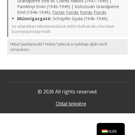
Grandpierre Emil és Cserés Miklós (1947-1949) |
Pamlényi Ervin (1945-1949) | Kolozsvári Grandpierre
Emil (1946-1949);
Forrás
Forrás
Forrás
Forrás
Műsorigazgató:
Schöpflin Gyula (1946-1949);
Az adatokban ellentmondások előfordulhatnak a források
bizonytalansága miatt.
Hiba? Javítanivaló? Hiány? Jelezd a nyitólap alján levő
címünkön.
© 2026 All rights reserved.
Oldal tetejére
HUN