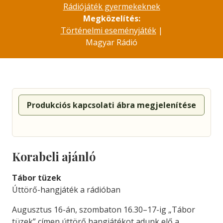
Rádiójáték gyermekeknek
Megközelítés:
Történelmi eseményjáték
|
Magyar Rádió
Produkciós kapcsolati ábra megjelenítése
Korabeli ajánló
Tábor tüzek
Úttörő-hangjáték a rádióban
Augusztus 16-án, szombaton 16.30–17-ig „Tábor
tüzek” címen úttörő hangjátékot adunk elő a