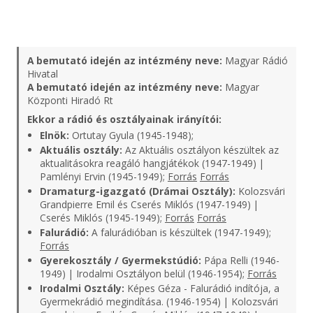
A bemutató idején az intézmény neve:
Magyar Rádió
Hivatal
A bemutató idején az intézmény neve:
Magyar
Központi Hiradó Rt
Ekkor a rádió és osztályainak irányítói:
Elnök:
Ortutay Gyula (1945-1948);
Aktuális osztály:
Az Aktuális osztályon készültek az
aktualitásokra reagáló hangjátékok (1947-1949) |
Pamlényi Ervin (1945-1949);
Forrás
Forrás
Dramaturg-igazgató (Drámai Osztály):
Kolozsvári
Grandpierre Emil és Cserés Miklós (1947-1949) |
Cserés Miklós (1945-1949);
Forrás
Forrás
Falurádió:
A falurádióban is készültek (1947-1949);
Forrás
Gyerekosztály / Gyermekstúdió:
Pápa Relli (1946-
1949) | Irodalmi Osztályon belül (1946-1954);
Forrás
Irodalmi Osztály:
Képes Géza - Falurádió indítója, a
Gyermekrádió megindítása. (1946-1954) | Kolozsvári