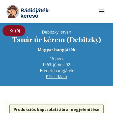
Tovább a navigációhoz
Tovább a tartalomhoz
Menü
0
Debitzky István
Tanár úr kérem (Debitzky)
Magyar hangjáték
15 perc
1963. június 02.
Eredeti hangjáték
Pécsi Rádió
Produkciós kapcsolati ábra megjelenítése