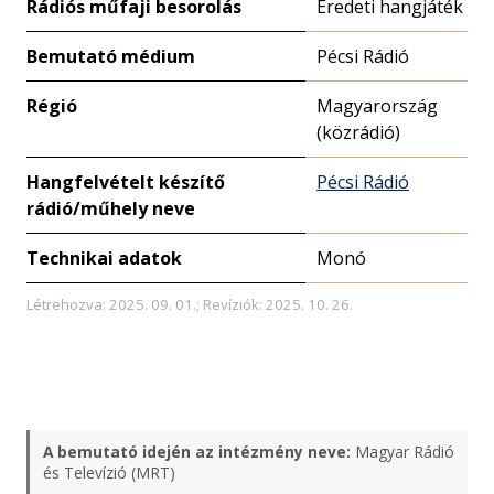
Rádiós műfaji besorolás
Eredeti hangjáték
Bemutató médium
Pécsi Rádió
Régió
Magyarország
(közrádió)
Hangfelvételt készítő
Pécsi Rádió
rádió/műhely neve
Technikai adatok
Monó
Létrehozva: 2025. 09. 01.; Revíziók: 2025. 10. 26.
A bemutató idején az intézmény neve:
Magyar Rádió
és Televízió (MRT)