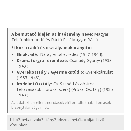
A bemutató idején az intézmény neve:
Magyar
Telefonhírmondó és Rádió Rt. / Magyar Rádió
Ekkor a rádió és osztályainak irányítói:
Elnök:
vitéz Náray Antal ezredes (1942-1944);
Dramaturgia főrendező:
Csanády György (1933-
1943);
Gyerekosztály / Gyermekstúdió:
Gyerektársulat
(1935-1943);
Irodalmi Osztály:
Cs. Szabó László (irod.
Felolvasások – prózai szerk) (Prózai Osztály) (1935-
1943);
Az adatokban ellentmondások előfordulhatnak a források
bizonytalansága miatt.
Hiba? Javítanivaló? Hiány? Jelezd a nyitólap alján levő
címünkön.