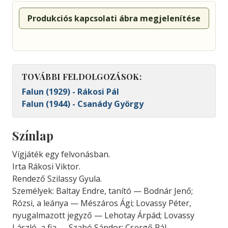
Produkciós kapcsolati ábra megjelenítése
TOVÁBBI FELDOLGOZÁSOK:
Falun (1929) - Rákosi Pál
Falun (1944) - Csanády György
Színlap
Vígjáték egy felvonásban.
Irta Rákosi Viktor.
Rendező Szilassy Gyula.
Személyek: Baltay Endre, tanító — Bodnár Jenő;
Rózsi, a leánya — Mészáros Ági; Lovassy Péter,
nyugalmazott jegyző — Lehotay Árpád; Lovassy
László, a fia — Szabó Sándor; Csergő Pál,