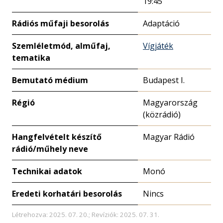
19:45
Rádiós műfaji besorolás
Adaptáció
Szemléletmód, alműfaj,
Vígjáték
tematika
Bemutató médium
Budapest I.
Régió
Magyarország
(közrádió)
Hangfelvételt készítő
Magyar Rádió
rádió/műhely neve
Technikai adatok
Monó
Eredeti korhatári besorolás
Nincs
Létrehozva: 2025. 07. 20.; Revíziók: 2025. 07. 31.