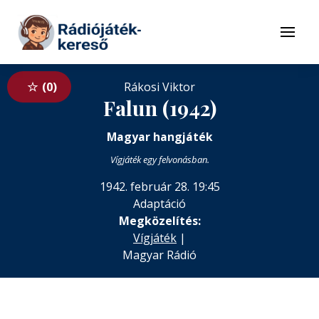
Tovább a navigációhoz
Tovább a tartalomhoz
Menü
0
Rákosi Viktor
Falun (1942)
Magyar hangjáték
Vígjáték egy felvonásban.
1942. február 28. 19:45
Adaptáció
Megközelítés:
Vígjáték
|
Magyar Rádió