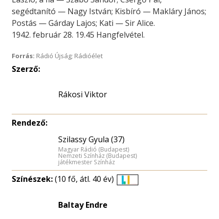
segédtanító — Nagy István; Kisbíró — Makláry János;
Postás — Gárday Lajos; Kati — Sir Alice.
1942. február 28. 19.45 Hangfelvétel.
Forrás:
Rádió Újság; Rádióélet
Szerző:
Rákosi Viktor
Rendező:
Szilassy Gyula (37)
Magyar Rádió (Budapest)
Nemzeti Színház (Budapest)
játékmester Színház
Színészek:
(10 fő, átl. 40 év)
Életkori
eloszlás
Baltay Endre
nagyítása