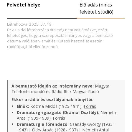
Felvétel helye
Élő adás (nincs
felvétel, stúdió)
Létrehozva: 2025. 07. 19.
Ez az oldal létrehozása óta még nem volt átnézve, ezért
lehetséges, hogy a szereposztás hiányos vagy a bemutató
dátuma valójában ismétlés. Kutatói használat esetén
rádióújságból ellenőrizendő.
A bemutató idején az intézmény neve:
Magyar
Telefonhírmondó és Rádió Rt. / Magyar Rádió
Ekkor a rádió és osztályainak irányítói:
Elnök:
Kozma Miklós (1925-1941);
Forrás
Dramaturg-igazgató (Drámai Osztály):
Németh
Antal (1935-1939);
Forrás
Dramaturgia főrendező:
Csanády György (1933-
1943) | Ódry Árpád (1928-1937) | Németh Antal