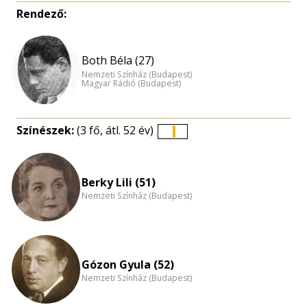
Rendező:
Both Béla (27)
Nemzeti Színház (Budapest)
Magyar Rádió (Budapest)
Színészek:
(3 fő, átl. 52 év)
Életkori
eloszlás
nagyítása
Berky Lili (51)
Nemzeti Színház (Budapest)
Gózon Gyula (52)
Nemzeti Színház (Budapest)