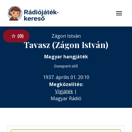
Tovább a navigációhoz
Tovább a tartalomhoz
Menü
0
Zágon István
Tavasz (Zágon István)
Magyar hangjáték
Dunaparti idill.
1937. április 01. 20:10
Megközelítés:
Vígjáték
|
Magyar Rádió