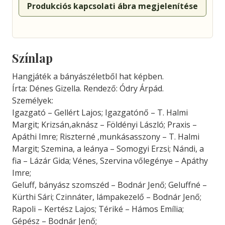
Produkciós kapcsolati ábra megjelenítése
Színlap
Hangjáték a bányászéletből hat képben.
Írta: Dénes Gizella. Rendező: Ódry Árpád.
Személyek:
Igazgató – Gellért Lajos; Igazgatónő – T. Halmi
Margit; Krizsán,aknász – Földényi László; Praxis –
Apáthi Imre; Riszterné ,munkásasszony – T. Halmi
Margit; Szemina, a leánya – Somogyi Erzsi; Nándi, a
fia – Lázár Gida; Vénes, Szervina vőlegénye – Apáthy
Imre;
Geluff, bányász szomszéd – Bodnár Jenő; Geluffné –
Kürthi Sári; Czinnáter, lámpakezelő – Bodnár Jenő;
Rapoli – Kertész Lajos; Tériké – Hámos Emília;
Gépész – Bodnár Jenő;