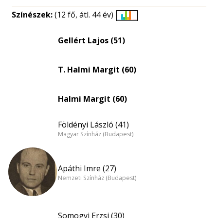
Színészek:
(12 fő, átl. 44 év)
Életkori
eloszlás
Gellért Lajos (51)
nagyítása
T. Halmi Margit (60)
Halmi Margit (60)
Földényi László (41)
Magyar Színház (Budapest)
Apáthi Imre (27)
Nemzeti Színház (Budapest)
Somogyi Erzsi (30)