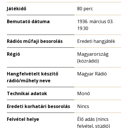
Játékidő
80 perc
Bemutató dátuma
1936. március 03.
19:30
Rádiós műfaji besorolás
Eredeti hangjáték
Régió
Magyarország
(közrádió)
Hangfelvételt készítő
Magyar Rádió
rádió/műhely neve
Technikai adatok
Monó
Eredeti korhatári besorolás
Nincs
Felvétel helye
Élő adás (nincs
felvétel, stúdió)