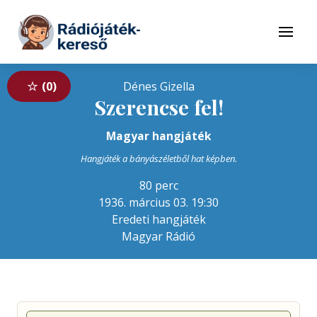
Tovább a navigációhoz
Tovább a tartalomhoz
Menü
0
Dénes Gizella
Szerencse fel!
Magyar hangjáték
Hangjáték a bányászéletből hat képben.
80 perc
1936. március 03. 19:30
Eredeti hangjáték
Magyar Rádió