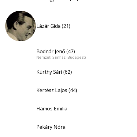
Lázár Gida (21)
Bodnár Jenő (47)
Nemzeti Színház (Budapest)
Kürthy Sári (62)
Kertész Lajos (44)
Hámos Emilia
Pekáry Nóra