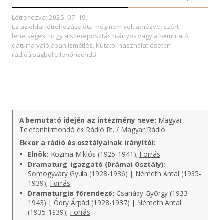
Létrehozva: 2025. 07. 19.
Ez az oldal létrehozása óta még nem volt átnézve, ezért
lehetséges, hogy a szereposztás hiányos vagy a bemutató
dátuma valójában ismétlés. Kutatói használat esetén
rádióújságból ellenőrizendő.
A bemutató idején az intézmény neve:
Magyar
Telefonhírmondó és Rádió Rt. / Magyar Rádió
Ekkor a rádió és osztályainak irányítói:
Elnök:
Kozma Miklós (1925-1941);
Forrás
Dramaturg-igazgató (Drámai Osztály):
Somogyváry Gyula (1928-1936) | Németh Antal (1935-
1939);
Forrás
Dramaturgia főrendező:
Csanády György (1933-
1943) | Ódry Árpád (1928-1937) | Németh Antal
(1935-1939);
Forrás