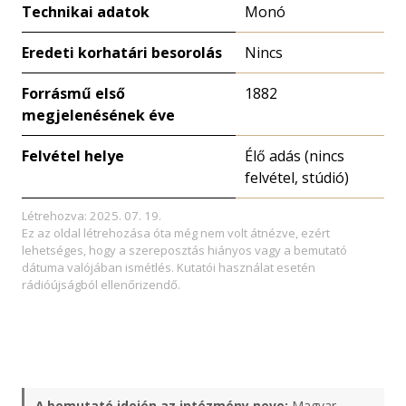
Technikai adatok
Monó
Eredeti korhatári besorolás
Nincs
Forrásmű első
1882
megjelenésének éve
Felvétel helye
Élő adás (nincs
felvétel, stúdió)
Létrehozva: 2025. 07. 19.
Ez az oldal létrehozása óta még nem volt átnézve, ezért
lehetséges, hogy a szereposztás hiányos vagy a bemutató
dátuma valójában ismétlés. Kutatói használat esetén
rádióújságból ellenőrizendő.
A bemutató idején az intézmény neve:
Magyar