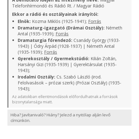
Telefonhírmondó és Rádió Rt. / Magyar Rádió
Ekkor a rádió és osztályainak irányítói:
Elnök:
Kozma Miklós (1925-1941);
Forrás
Dramaturg-igazgató (Drámai Osztály):
Németh
Antal (1935-1939);
Forrás
Dramaturgia főrendező:
Csanády György (1933-
1943) | Ódry Árpád (1928-1937) | Németh Antal
(1935-1939);
Forrás
Gyerekosztály / Gyermekstúdió:
Kilián Zoltán,
Harsányi Gizi (1935-1939) | Gyerektársulat (1935-
1943);
Irodalmi Osztály:
Cs. Szabó László (irod.
Felolvasások – prózai szerk) (Prózai Osztály) (1935-
1943);
Az adatokban ellentmondások előfordulhatnak a források
bizonytalansága miatt.
Hiba? Javítanivaló? Hiány? Jelezd a nyitólap alján levő
címünkön.