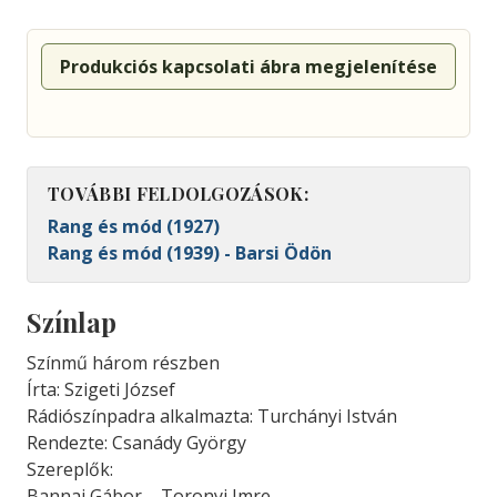
Produkciós kapcsolati ábra megjelenítése
TOVÁBBI FELDOLGOZÁSOK:
Rang és mód (1927)
Rang és mód (1939) - Barsi Ödön
Színlap
Színmű három részben
Írta: Szigeti József
Rádiószínpadra alkalmazta: Turchányi István
Rendezte: Csanády György
Szereplők:
Bannai Gábor – Toronyi Imre