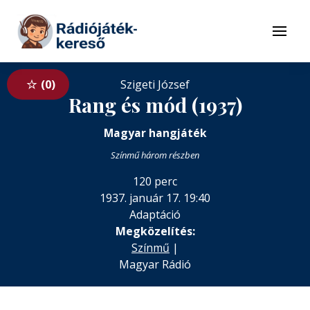
Tovább a navigációhoz
Tovább a tartalomhoz
Menü
0
Szigeti József
Rang és mód (1937)
Magyar hangjáték
Színmű három részben
120 perc
1937. január 17. 19:40
Adaptáció
Megközelítés:
Színmű
|
Magyar Rádió