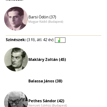
Barsi Ödön (37)
Magyar Rádió (Budapest)
Színészek:
(3 fő, átl. 42 év)
Életkori
eloszlás
nagyítása
Makláry Zoltán (45)
Balassa János (38)
Pethes Sándor (42)
Nemzeti Színház (Budapest)