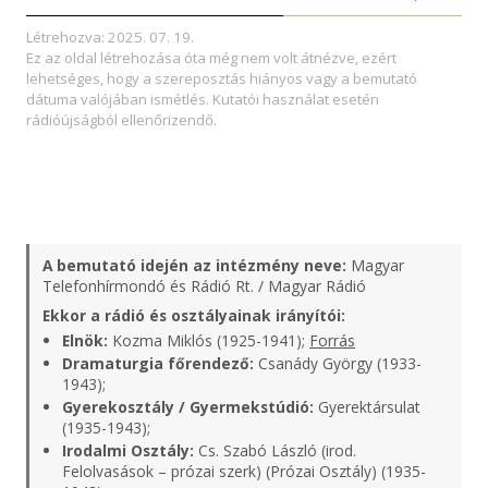
Létrehozva: 2025. 07. 19.
Ez az oldal létrehozása óta még nem volt átnézve, ezért
lehetséges, hogy a szereposztás hiányos vagy a bemutató
dátuma valójában ismétlés. Kutatói használat esetén
rádióújságból ellenőrizendő.
A bemutató idején az intézmény neve:
Magyar
Telefonhírmondó és Rádió Rt. / Magyar Rádió
Ekkor a rádió és osztályainak irányítói:
Elnök:
Kozma Miklós (1925-1941);
Forrás
Dramaturgia főrendező:
Csanády György (1933-
1943);
Gyerekosztály / Gyermekstúdió:
Gyerektársulat
(1935-1943);
Irodalmi Osztály:
Cs. Szabó László (irod.
Felolvasások – prózai szerk) (Prózai Osztály) (1935-