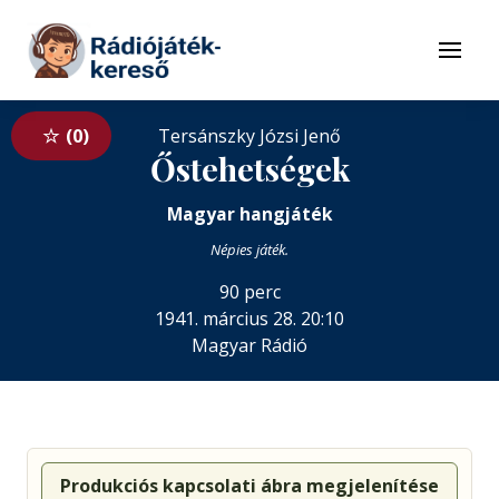
Tovább a navigációhoz
Tovább a tartalomhoz
Menü
0
Tersánszky Józsi Jenő
Őstehetségek
Magyar hangjáték
Népies játék.
90 perc
1941. március 28. 20:10
Magyar Rádió
Produkciós kapcsolati ábra megjelenítése