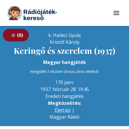
Tovább a navigációhoz
Tovább a tartalomhoz
Menü
0
k. Halász Gyula
Kristóf Károly
Keringő és szerelem (1937)
Magyar hangjáték
Hangjáték 3 részben Strauss János életéből.
170 perc
1937. február 28. 19:45
Eredeti hangjáték
Megközelítés:
Életrajz
|
Magyar Rádió