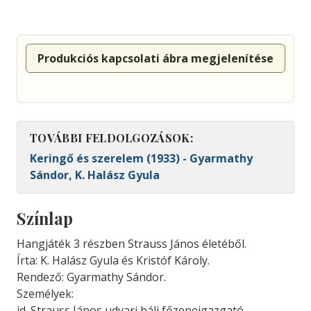
Produkciós kapcsolati ábra megjelenítése
TOVÁBBI FELDOLGOZÁSOK:
Keringő és szerelem (1933) - Gyarmathy
Sándor, K. Halász Gyula
Színlap
Hangjáték 3 részben Strauss János életéből.
Írta: K. Halász Gyula és Kristóf Károly.
Rendező: Gyarmathy Sándor.
Személyek:
id. Strauss János udvari báli főzeneigazgató –