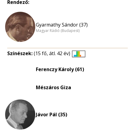
Rendező:
Gyarmathy Sándor (37)
Magyar Rádió (Budapest)
Színészek:
(15 fő, átl. 42 év)
Életkori
eloszlás
Ferenczy Károly (61)
nagyítása
Mészáros Giza
Jávor Pál (35)