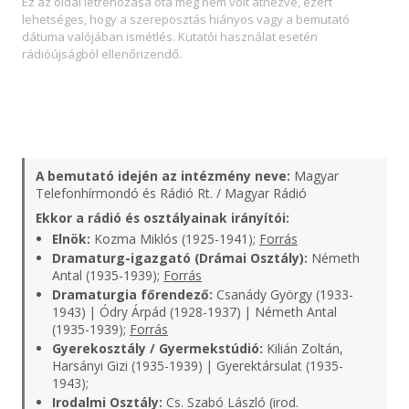
Ez az oldal létrehozása óta még nem volt átnézve, ezért
lehetséges, hogy a szereposztás hiányos vagy a bemutató
dátuma valójában ismétlés. Kutatói használat esetén
rádióújságból ellenőrizendő.
A bemutató idején az intézmény neve:
Magyar
Telefonhírmondó és Rádió Rt. / Magyar Rádió
Ekkor a rádió és osztályainak irányítói:
Elnök:
Kozma Miklós (1925-1941);
Forrás
Dramaturg-igazgató (Drámai Osztály):
Németh
Antal (1935-1939);
Forrás
Dramaturgia főrendező:
Csanády György (1933-
1943) | Ódry Árpád (1928-1937) | Németh Antal
(1935-1939);
Forrás
Gyerekosztály / Gyermekstúdió:
Kilián Zoltán,
Harsányi Gizi (1935-1939) | Gyerektársulat (1935-
1943);
Irodalmi Osztály:
Cs. Szabó László (irod.