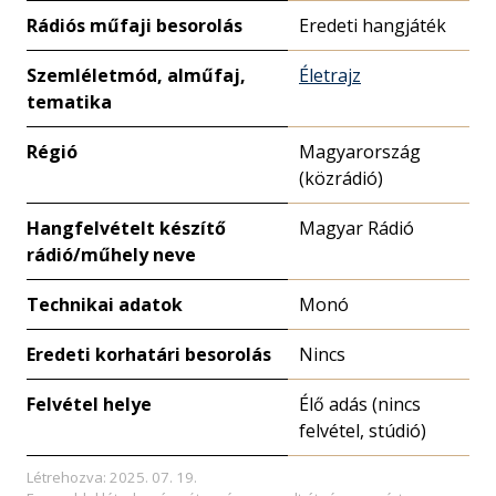
Rádiós műfaji besorolás
Eredeti hangjáték
Szemléletmód, alműfaj,
Életrajz
tematika
Régió
Magyarország
(közrádió)
Hangfelvételt készítő
Magyar Rádió
rádió/műhely neve
Technikai adatok
Monó
Eredeti korhatári besorolás
Nincs
Felvétel helye
Élő adás (nincs
felvétel, stúdió)
Létrehozva: 2025. 07. 19.