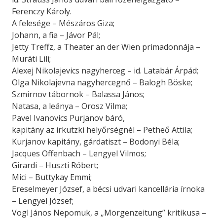
Ferenczy Károly.
A felesége – Mészáros Giza;
Johann, a fia – Jávor Pál;
Jetty Treffz, a Theater an der Wien primadonnája –
Muráti Lili;
Alexej Nikolajevics nagyherceg – id. Latabár Árpád;
Olga Nikolajevna nagyhercegnő – Balogh Böske;
Szmirnov tábornok – Balassa János;
Natasa, a leánya – Orosz Vilma;
Pavel Ivanovics Purjanov báró,
kapitány az irkutzki helyőrségnél – Petheő Attila;
Kurjanov kapitány, gárdatiszt – Bodonyi Béla;
Jacques Offenbach – Lengyel Vilmos;
Girardi – Huszti Róbert;
Mici – Buttykay Emmi;
Ereselmeyer József, a bécsi udvari kancellária írnoka
– Lengyel József;
Vogl János Nepomuk, a „Morgenzeitung” kritikusa –