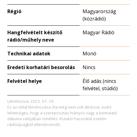
Régió
Magyarország
(közrádió)
Hangfelvételt készítő
Magyar Rádió
rádió/műhely neve
Technikai adatok
Monó
Eredeti korhatári besorolás
Nincs
Felvétel helye
Élő adás (nincs
felvétel, stúdió)
Létrehozva: 2025. 07. 19.
Ez az oldal létrehozása óta még nem volt átnézve, ezért
lehetséges, hogy a szereposztás hiányos vagy a bemutató
dátuma valójában ismétlés. Kutatói használat esetén
rádióújságból ellenőrizendő.