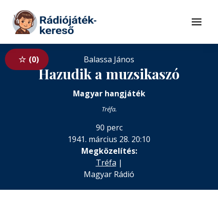
Tovább a navigációhoz
Tovább a tartalomhoz
Menü
0
Balassa János
Hazudik a muzsikaszó
Magyar hangjáték
Tréfa.
90 perc
1941. március 28. 20:10
Megközelítés:
Tréfa
|
Magyar Rádió