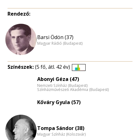
Rendező:
Barsi Ödön (37)
Magyar Rádió (Budapest)
Színészek:
(5 fő, átl. 42 év)
Életkori
Abonyi Géza (47)
eloszlás
Nemzeti Színház (Budapest)
nagyítása
Színházművészeti Akadémia (Budapest)
Kőváry Gyula (57)
Tompa Sándor (38)
Magyar Színház (Kolozsvár)