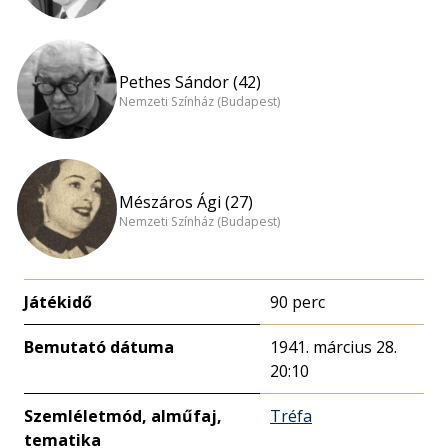
Pethes Sándor (42)
Nemzeti Színház (Budapest)
Mészáros Ági (27)
Nemzeti Színház (Budapest)
Játékidő
90 perc
Bemutató dátuma
1941. március 28.
20:10
Szemléletmód, alműfaj,
Tréfa
tematika