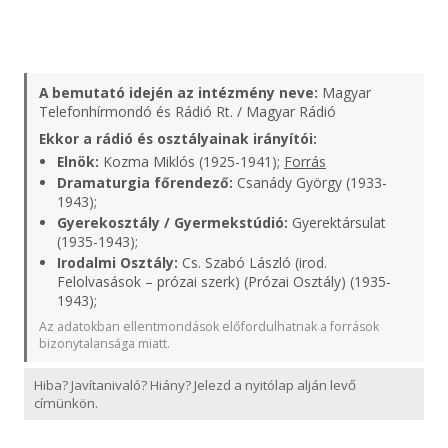
A bemutató idején az intézmény neve:
Magyar
Telefonhírmondó és Rádió Rt. / Magyar Rádió
Ekkor a rádió és osztályainak irányítói:
Elnök:
Kozma Miklós (1925-1941);
Forrás
Dramaturgia főrendező:
Csanády György (1933-
1943);
Gyerekosztály / Gyermekstúdió:
Gyerektársulat
(1935-1943);
Irodalmi Osztály:
Cs. Szabó László (irod.
Felolvasások – prózai szerk) (Prózai Osztály) (1935-
1943);
Az adatokban ellentmondások előfordulhatnak a források
bizonytalansága miatt.
Hiba? Javítanivaló? Hiány? Jelezd a nyitólap alján levő
címünkön.