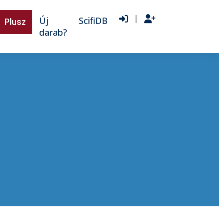
|
Új
ScifiDB
Plusz
darab?