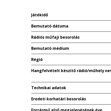
Játékidő
Bemutató dátuma
Rádiós műfaji besorolás
Bemutató médium
Régió
Hangfelvételt készítő rádió/műhely ne
Technikai adatok
Eredeti korhatári besorolás
Forrásmű első megjelenésének éve