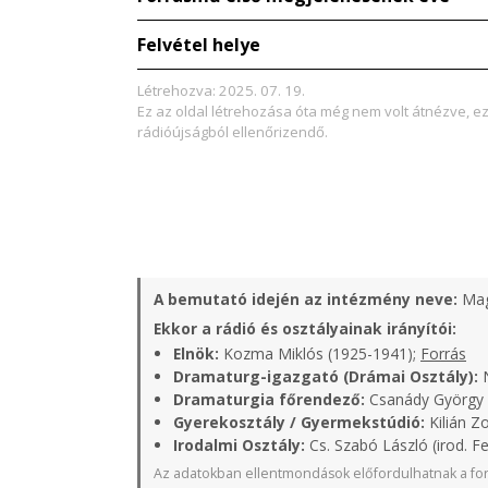
Felvétel helye
Létrehozva: 2025. 07. 19.
Ez az oldal létrehozása óta még nem volt átnézve, e
rádióújságból ellenőrizendő.
A bemutató idején az intézmény neve:
Mag
Ekkor a rádió és osztályainak irányítói:
Elnök:
Kozma Miklós (1925-1941);
Forrás
Dramaturg-igazgató (Drámai Osztály):
N
Dramaturgia főrendező:
Csanády György 
Gyerekosztály / Gyermekstúdió:
Kilián Zo
Irodalmi Osztály:
Cs. Szabó László (irod. Fe
Az adatokban ellentmondások előfordulhatnak a for