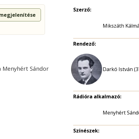
Szerző:
 megjelenítése
Mikszáth Kálm
Rendező:
ta Menyhért Sándor
Darkó István (3
Rádióra alkalmazó:
Menyhért Sánd
Színészek: