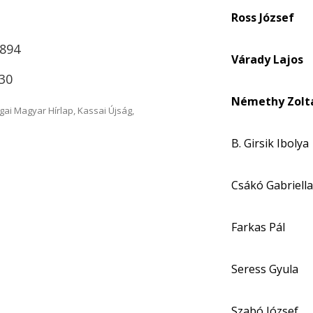
Ross József
1894
Várady Lajos
:30
Némethy Zolt
ai Magyar Hírlap, Kassai Újság,
B. Girsik Ibolya
Csákó Gabriella
Farkas Pál
Seress Gyula
Szabó József