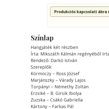
Produkciós kapcsolati ábra
Színlap
Hangjáték két részben
Írta: Mikszáth Kálmán regényéből ír
Rendező: Darkó István
Szereplők:
Körmöczy – Ross József
Marjánszky – Várady Lajos
Torpányi – Némethy Zoltán
Erzsiké – B. Girsik Ibolya
Zuzska – Csákó Gabriella
Kártony – Farkas Pál