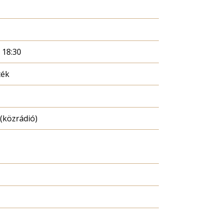
. 18:30
ték
(közrádió)