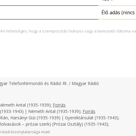
Élő adás (nincs 
zért lehetséges, hogy a szereposztás hiányos vagy a bemutató dátuma va
yar Telefonhírmondó és Rádió Rt. / Magyar Rádió
émeth Antal (1935-1939);
Forrás
(1933-1943) | Németh Antal (1935-1939);
Forrás
ltán, Harsányi Gizi (1935-1939) | Gyerektársulat (1935-1943);
lolvasások – prózai szerk) (Prózai Osztály) (1935-1943);
rások bizonytalansága miatt.