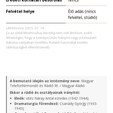
Eredeti korhatári besorolás
Nincs
Felvétel helye
Élő adás (nincs
felvétel, stúdió)
Létrehozva: 2025. 07. 19.
Ez az oldal létrehozása óta még nem volt átnézve, ezért
lehetséges, hogy a szereposztás hiányos vagy a bemutató
dátuma valójában ismétlés. Kutatói használat esetén
rádióújságból ellenőrizendő.
A bemutató idején az intézmény neve:
Magyar
Telefonhírmondó és Rádió Rt. / Magyar Rádió
Ekkor a rádió és osztályainak irányítói:
Elnök:
vitéz Náray Antal ezredes (1942-1944);
Dramaturgia főrendező:
Csanády György (1933-
1943);