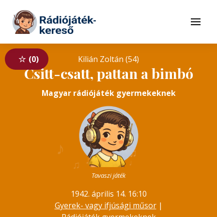
Tovább a navigációhoz
Tovább a tartalomhoz
Menü
0
Kilián Zoltán (54)
Csitt-csatt, pattan a bimbó
Magyar rádiójáték gyermekeknek
♪
♪
♫
♬
♬
♪
♩
♫
Tavaszi játék
1942. április 14. 16:10
Gyerek- vagy ifjúsági műsor
|