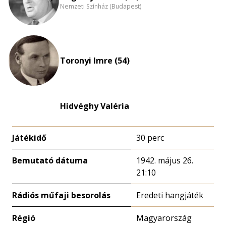
Nemzeti Színház (Budapest)
Toronyi Imre (54)
Hidvéghy Valéria
Játékidő
30 perc
Bemutató dátuma
1942. május 26.
21:10
Rádiós műfaji besorolás
Eredeti hangjáték
Régió
Magyarország