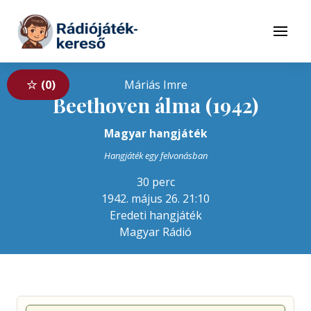
Tovább a navigációhoz
Tovább a tartalomhoz
Menü
0
Máriás Imre
Beethoven álma (1942)
Magyar hangjáték
Hangjáték egy felvonásban
30 perc
1942. május 26. 21:10
Eredeti hangjáték
Magyar Rádió