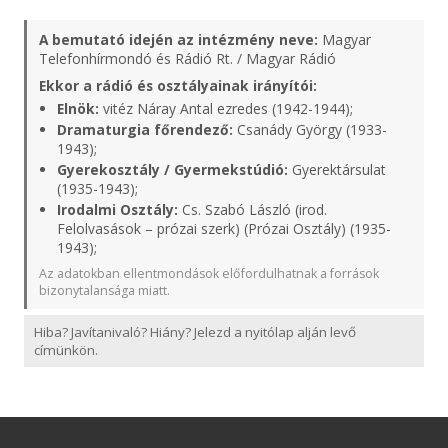
A bemutató idején az intézmény neve:
Magyar
Telefonhírmondó és Rádió Rt. / Magyar Rádió
Ekkor a rádió és osztályainak irányítói:
Elnök:
vitéz Náray Antal ezredes (1942-1944);
Dramaturgia főrendező:
Csanády György (1933-
1943);
Gyerekosztály / Gyermekstúdió:
Gyerektársulat
(1935-1943);
Irodalmi Osztály:
Cs. Szabó László (irod.
Felolvasások – prózai szerk) (Prózai Osztály) (1935-
1943);
Az adatokban ellentmondások előfordulhatnak a források
bizonytalansága miatt.
Hiba? Javítanivaló? Hiány? Jelezd a nyitólap alján levő
címünkön.