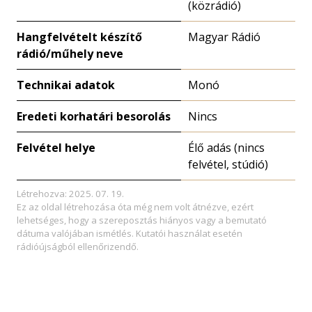
(közrádió)
Hangfelvételt készítő
Magyar Rádió
rádió/műhely neve
Technikai adatok
Monó
Eredeti korhatári besorolás
Nincs
Felvétel helye
Élő adás (nincs
felvétel, stúdió)
Létrehozva: 2025. 07. 19.
Ez az oldal létrehozása óta még nem volt átnézve, ezért
lehetséges, hogy a szereposztás hiányos vagy a bemutató
dátuma valójában ismétlés. Kutatói használat esetén
rádióújságból ellenőrizendő.