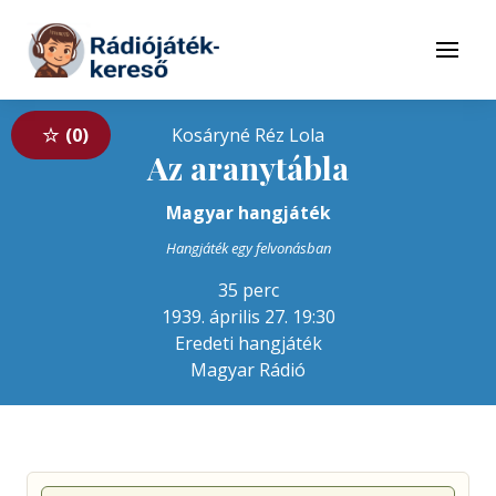
Tovább a navigációhoz
Tovább a tartalomhoz
Menü
0
Kosáryné Réz Lola
Az aranytábla
Magyar hangjáték
Hangjáték egy felvonásban
35 perc
1939. április 27. 19:30
Eredeti hangjáték
Magyar Rádió