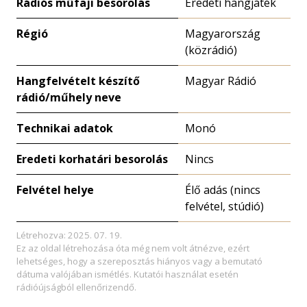
Rádiós műfaji besorolás
Eredeti hangjáték
Régió
Magyarország
(közrádió)
Hangfelvételt készítő
Magyar Rádió
rádió/műhely neve
Technikai adatok
Monó
Eredeti korhatári besorolás
Nincs
Felvétel helye
Élő adás (nincs
felvétel, stúdió)
Létrehozva: 2025. 07. 19.
Ez az oldal létrehozása óta még nem volt átnézve, ezért
lehetséges, hogy a szereposztás hiányos vagy a bemutató
dátuma valójában ismétlés. Kutatói használat esetén
rádióújságból ellenőrizendő.