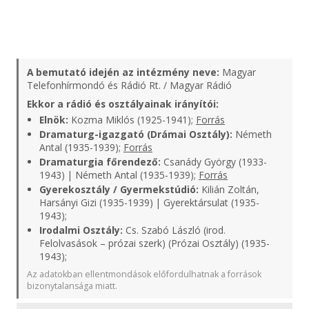
A bemutató idején az intézmény neve:
Magyar
Telefonhírmondó és Rádió Rt. / Magyar Rádió
Ekkor a rádió és osztályainak irányítói:
Elnök:
Kozma Miklós (1925-1941);
Forrás
Dramaturg-igazgató (Drámai Osztály):
Németh
Antal (1935-1939);
Forrás
Dramaturgia főrendező:
Csanády György (1933-
1943) | Németh Antal (1935-1939);
Forrás
Gyerekosztály / Gyermekstúdió:
Kilián Zoltán,
Harsányi Gizi (1935-1939) | Gyerektársulat (1935-
1943);
Irodalmi Osztály:
Cs. Szabó László (irod.
Felolvasások – prózai szerk) (Prózai Osztály) (1935-
1943);
Az adatokban ellentmondások előfordulhatnak a források
bizonytalansága miatt.