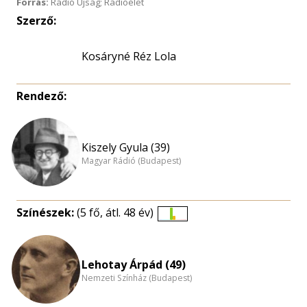
Forrás:
Rádió Újság; Rádióélet
Szerző:
Kosáryné Réz Lola
Rendező:
Kiszely Gyula (39)
Magyar Rádió (Budapest)
Színészek:
(5 fő, átl. 48 év)
Életkori
eloszlás
nagyítása
Lehotay Árpád (49)
Nemzeti Színház (Budapest)