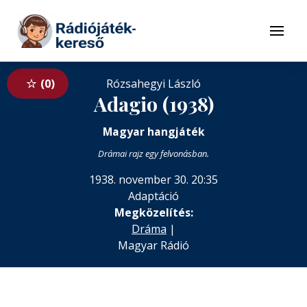
Tovább a navigációhoz
Tovább a tartalomhoz
Menü
0
Rózsahegyi László
Adagio (1938)
Magyar hangjáték
Drámai rajz egy felvonásban.
1938. november 30. 20:35
Adaptáció
Megközelítés:
Dráma
|
Magyar Rádió