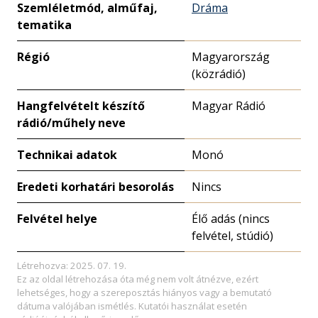
Szemléletmód, alműfaj,
Dráma
tematika
Régió
Magyarország
(közrádió)
Hangfelvételt készítő
Magyar Rádió
rádió/műhely neve
Technikai adatok
Monó
Eredeti korhatári besorolás
Nincs
Felvétel helye
Élő adás (nincs
felvétel, stúdió)
Létrehozva: 2025. 07. 19.
Ez az oldal létrehozása óta még nem volt átnézve, ezért
lehetséges, hogy a szereposztás hiányos vagy a bemutató
dátuma valójában ismétlés. Kutatói használat esetén