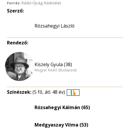
Forrás:
Rádió Újság; Rádióélet
Szerző:
Rózsahegyi László
Rendező:
Kiszely Gyula (38)
Magyar Rádió (Budapest)
Színészek:
(5 fő, átl. 48 év)
Életkori
eloszlás
Rózsahegyi Kálmán (65)
nagyítása
Medgyaszay Vilma (53)