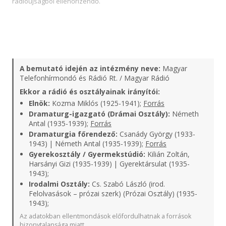
rádióújságból ellenőrizendő.
A bemutató idején az intézmény neve:
Magyar
Telefonhírmondó és Rádió Rt. / Magyar Rádió
Ekkor a rádió és osztályainak irányítói:
Elnök:
Kozma Miklós (1925-1941);
Forrás
Dramaturg-igazgató (Drámai Osztály):
Németh
Antal (1935-1939);
Forrás
Dramaturgia főrendező:
Csanády György (1933-
1943) | Németh Antal (1935-1939);
Forrás
Gyerekosztály / Gyermekstúdió:
Kilián Zoltán,
Harsányi Gizi (1935-1939) | Gyerektársulat (1935-
1943);
Irodalmi Osztály:
Cs. Szabó László (irod.
Felolvasások – prózai szerk) (Prózai Osztály) (1935-
1943);
Az adatokban ellentmondások előfordulhatnak a források
bizonytalansága miatt.