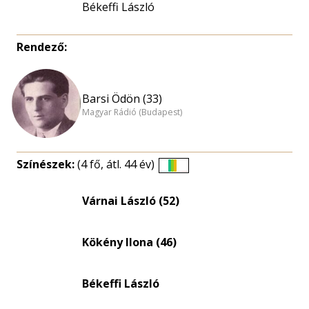
Békeffi László
Rendező:
Barsi Ödön (33)
Magyar Rádió (Budapest)
Színészek:
(4 fő, átl. 44 év)
Életkori
eloszlás
Várnai László (52)
nagyítása
Kökény Ilona (46)
Békeffi László