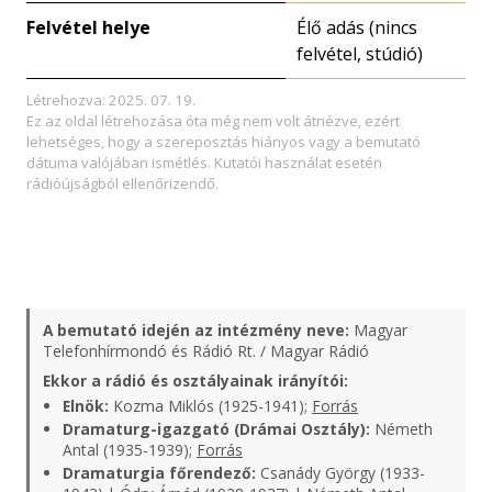
Felvétel helye
Élő adás (nincs
felvétel, stúdió)
Létrehozva: 2025. 07. 19.
Ez az oldal létrehozása óta még nem volt átnézve, ezért
lehetséges, hogy a szereposztás hiányos vagy a bemutató
dátuma valójában ismétlés. Kutatói használat esetén
rádióújságból ellenőrizendő.
A bemutató idején az intézmény neve:
Magyar
Telefonhírmondó és Rádió Rt. / Magyar Rádió
Ekkor a rádió és osztályainak irányítói:
Elnök:
Kozma Miklós (1925-1941);
Forrás
Dramaturg-igazgató (Drámai Osztály):
Németh
Antal (1935-1939);
Forrás
Dramaturgia főrendező:
Csanády György (1933-