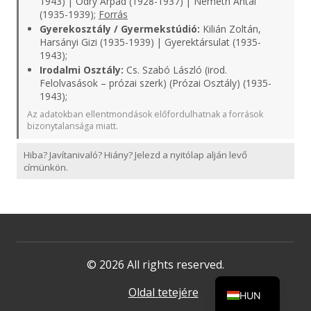
1943) | Ódry Árpád (1928-1937) | Németh Antal
(1935-1939);
Forrás
Gyerekosztály / Gyermekstúdió:
Kilián Zoltán,
Harsányi Gizi (1935-1939) | Gyerektársulat (1935-
1943);
Irodalmi Osztály:
Cs. Szabó László (irod.
Felolvasások – prózai szerk) (Prózai Osztály) (1935-
1943);
Az adatokban ellentmondások előfordulhatnak a források
bizonytalansága miatt.
Hiba? Javítanivaló? Hiány? Jelezd a nyitólap alján levő
címünkön.
© 2026 All rights reserved.
Oldal tetejére
HUN