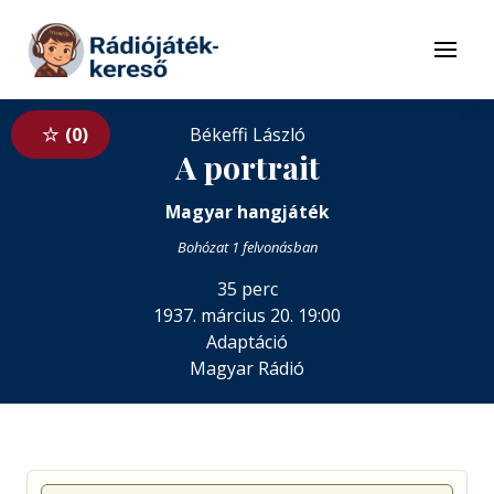
Tovább a navigációhoz
Tovább a tartalomhoz
Menü
0
Békeffi László
A portrait
Magyar hangjáték
Bohózat 1 felvonásban
35 perc
1937. március 20. 19:00
Adaptáció
Magyar Rádió