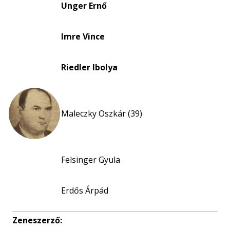
eloszlás
Unger Ernő
nagyítása
Imre Vince
Riedler Ibolya
Maleczky Oszkár (39)
Felsinger Gyula
Erdős Árpád
Zeneszerző: