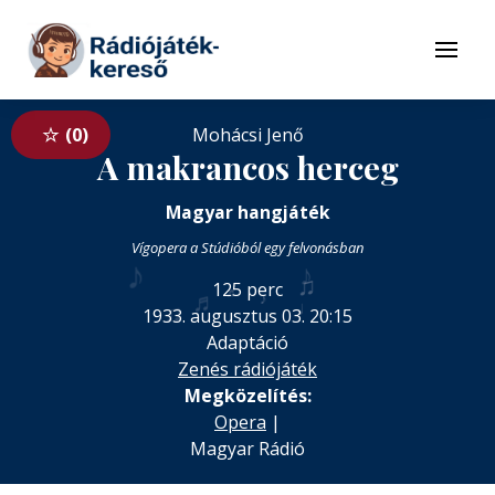
Tovább a navigációhoz
Tovább a tartalomhoz
Menü
0
Mohácsi Jenő
A makrancos herceg
Magyar hangjáték
Vígopera a Stúdióból egy felvonásban
♪
♪
♫
125 perc
♬
♬
♪
♩
♫
1933. augusztus 03. 20:15
Adaptáció
Zenés rádiójáték
Megközelítés:
Opera
|
Magyar Rádió