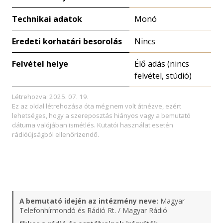
Technikai adatok
Monó
Eredeti korhatári besorolás
Nincs
Felvétel helye
Élő adás (nincs
felvétel, stúdió)
Létrehozva: 2025. 07. 19.
Ez az oldal létrehozása óta még nem volt átnézve, ezért
lehetséges, hogy a szereposztás hiányos vagy a bemutató
dátuma valójában ismétlés. Kutatói használat esetén
rádióújságból ellenőrizendő.
A bemutató idején az intézmény neve:
Magyar
Telefonhírmondó és Rádió Rt. / Magyar Rádió