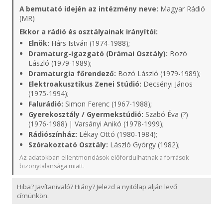
A bemutató idején az intézmény neve:
Magyar Rádió
(MR)
Ekkor a rádió és osztályainak irányítói:
Elnök:
Hárs István (1974-1988);
Dramaturg-igazgató (Drámai Osztály):
Bozó
László (1979-1989);
Dramaturgia főrendező:
Bozó László (1979-1989);
Elektroakusztikus Zenei Stúdió:
Decsényi János
(1975-1994);
Falurádió:
Simon Ferenc (1967-1988);
Gyerekosztály / Gyermekstúdió:
Szabó Éva (?)
(1976-1988) | Varsányi Anikó (1978-1999);
Rádiószínház:
Lékay Ottó (1980-1984);
Szórakoztató Osztály:
László György (1982);
Az adatokban ellentmondások előfordulhatnak a források
bizonytalansága miatt.
Hiba? Javítanivaló? Hiány? Jelezd a nyitólap alján levő
címünkön.