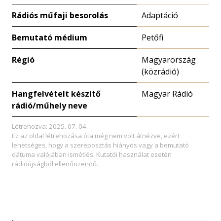
Rádiós műfaji besorolás
Adaptáció
Bemutató médium
Petőfi
Régió
Magyarország
(közrádió)
Hangfelvételt készítő
Magyar Rádió
rádió/műhely neve
Létrehozva: 2025. 07. 04.
Ez az oldal létrehozása óta még nem volt átnézve, ezért
lehetséges, hogy a szereposztás hiányos vagy a bemutató
dátuma valójában ismétlés. Kutatói használat esetén
rádióújságból ellenőrizendő.