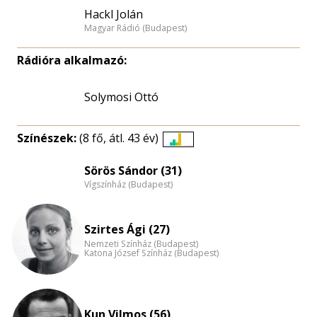
Hackl Jolán
Magyar Rádió (Budapest)
Rádióra alkalmazó:
Solymosi Ottó
Színészek:
(8 fő, átl. 43 év)
Életkori
eloszlás
Sörös Sándor (31)
Vígszínház (Budapest)
nagyítása
Szirtes Ági (27)
Nemzeti Színház (Budapest)
Katona József Színház (Budapest)
Kun Vilmos (56)