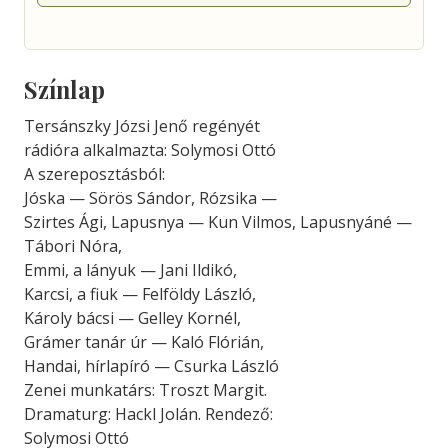
Színlap
Tersánszky Józsi Jenő regényét
rádióra alkalmazta: Solymosi Ottó
A szereposztásból:
Jóska — Sörös Sándor, Rózsika —
Szirtes Ági, Lapusnya — Kun Vilmos, Lapusnyáné —
Tábori Nóra,
Emmi, a lányuk — Jani Ildikó,
Karcsi, a fiuk — Felföldy László,
Károly bácsi — Gelley Kornél,
Grámer tanár úr — Kaló Flórián,
Handai, hírlapíró — Csurka László
Zenei munkatárs: Troszt Margit.
Dramaturg: Hackl Jolán. Rendező:
Solymosi Ottó