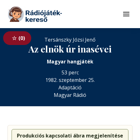
Tovább a navigációhoz
Tovább a tartalomhoz
Menü
0
Tersánszky Józsi Jenő
Az elnök úr inasévei
Magyar hangjáték
53 perc
1982. szeptember 25.
Adaptáció
Magyar Rádió
Produkciós kapcsolati ábra megjelenítése