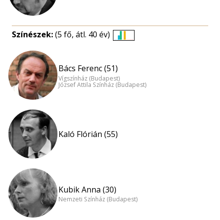
Színészek:
(5 fő, átl. 40 év)
Életkori
eloszlás
nagyítása
Bács Ferenc (51)
Vígszínház (Budapest)
József Attila Színház (Budapest)
Kaló Flórián (55)
Kubik Anna (30)
Nemzeti Színház (Budapest)