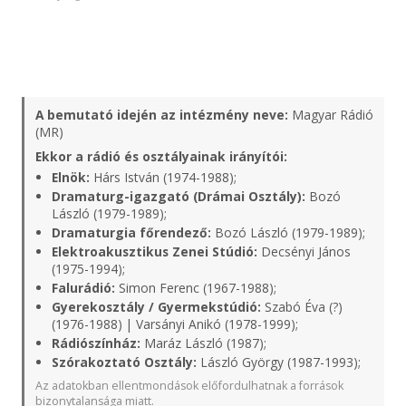
A bemutató idején az intézmény neve:
Magyar Rádió
(MR)
Ekkor a rádió és osztályainak irányítói:
Elnök:
Hárs István (1974-1988);
Dramaturg-igazgató (Drámai Osztály):
Bozó
László (1979-1989);
Dramaturgia főrendező:
Bozó László (1979-1989);
Elektroakusztikus Zenei Stúdió:
Decsényi János
(1975-1994);
Falurádió:
Simon Ferenc (1967-1988);
Gyerekosztály / Gyermekstúdió:
Szabó Éva (?)
(1976-1988) | Varsányi Anikó (1978-1999);
Rádiószínház:
Maráz László (1987);
Szórakoztató Osztály:
László György (1987-1993);
Az adatokban ellentmondások előfordulhatnak a források
bizonytalansága miatt.