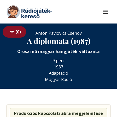
Tovább a navigációhoz
Tovább a tartalomhoz
Menü
0
Anton Pavlovics Csehov
A diplomata (1987)
Orosz mű magyar hangjáték-változata
9 perc
1987
Adaptáció
Magyar Rádió
Produkciós kapcsolati ábra megjelenítése