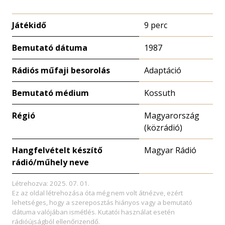
Játékidő
9 perc
Bemutató dátuma
1987
Rádiós műfaji besorolás
Adaptáció
Bemutató médium
Kossuth
Régió
Magyarország
(közrádió)
Hangfelvételt készítő
Magyar Rádió
rádió/műhely neve
Létrehozva: 2025. 07. 01.
Ez az oldal létrehozása óta még nem volt átnézve, ezért
lehetséges, hogy a szereposztás hiányos vagy a bemutató
dátuma valójában ismétlés. Kutatói használat esetén
rádióújságból ellenőrizendő.