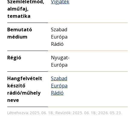
Szemléletmód,
Vígjáték
alműfaj,
tematika
Bemutató
Szabad
médium
Európa
Rádió
Régió
Nyugat-
Európa
Hangfelvételt
Szabad
készítő
Európa
rádió/műhely
Rádió
neve
Létrehozva: 2025. 06. 18.; Revíziók: 2025. 06. 18.; 2026. 05. 23.