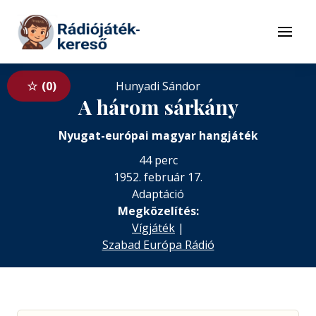
Tovább a navigációhoz
Tovább a tartalomhoz
Menü
0
Hunyadi Sándor
A három sárkány
Nyugat-európai magyar hangjáték
44 perc
1952. február 17.
Adaptáció
Megközelítés:
Vígjáték
|
Szabad Európa Rádió