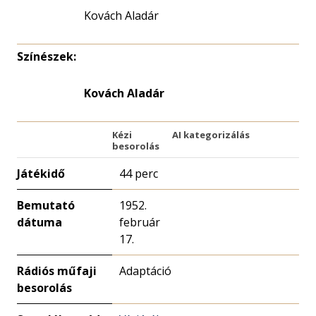
Kovách Aladár
Színészek:
Kovách Aladár
Kézi
AI kategorizálás
besorolás
Játékidő
44 perc
Bemutató
1952.
dátuma
február
17.
Rádiós műfaji
Adaptáció
besorolás