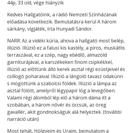
44p, 33 old, vége hiányzik
Kedves Hallgatóink, a rádió Nemzeti Színházának
előadása következik. Bemutatásra kerül A három
sárkány, vígjáték, írta Hunyadi Sándor.
NARR: Az a vidéki kúria, ahova a hallgató most belép,
illúzió. Illúzió ez a falusi kis kastély, a piros, muskátlis
terraszával, ez a szép, nagy ebédlő, almazöld
garniturájával, a karszékeken finom csipkékkel,
illúzió az előttünk álló kerek asztal régi ezüstjeivel és
csillogó poharaival. Illúzió a lángoló tavasz odakünn
s mögöttünk a szabolcsi földek. Illúzió a lámpa az
asztal fölött, amelyről légypapir lóg a levegőben.
Valami régi álomból lép elő a három dáma itt a
szobában, a három nővér és öccsük, az öreg
gavallér, akit gondnokságuk alá helyeztek. (további
narráció után)
Most tehát, Hölgyeim és Uraim, bemutatom a