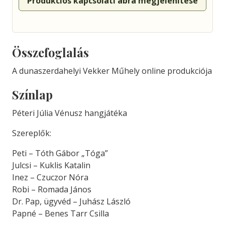
Produkciós kapcsolati ábra megjelenítése
Összefoglalás
A dunaszerdahelyi Vekker Műhely online produkciója
Színlap
Péteri Júlia Vénusz hangjátéka
Szereplők:
Peti – Tóth Gábor „Tóga”
Julcsi – Kuklis Katalin
Inez – Czuczor Nóra
Robi – Romada János
Dr. Pap, ügyvéd – Juhász László
Papné – Benes Tarr Csilla