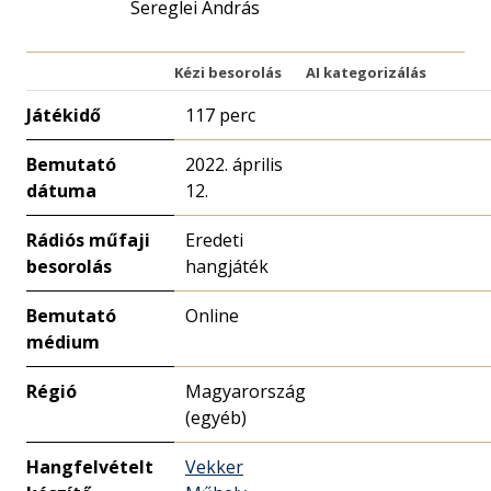
Sereglei András
Kézi besorolás
AI kategorizálás
Játékidő
117 perc
Bemutató
2022. április
dátuma
12.
Rádiós műfaji
Eredeti
besorolás
hangjáték
Bemutató
Online
médium
Régió
Magyarország
(egyéb)
Hangfelvételt
Vekker