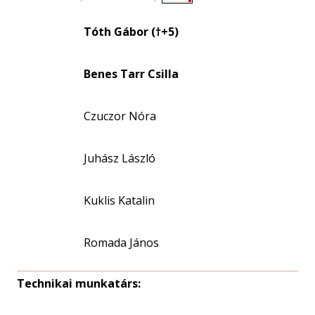
Életkori
eloszlás
Tóth Gábor (†+5)
nagyítása
Benes Tarr Csilla
Czuczor Nóra
Juhász László
Kuklis Katalin
Romada János
Technikai munkatárs: