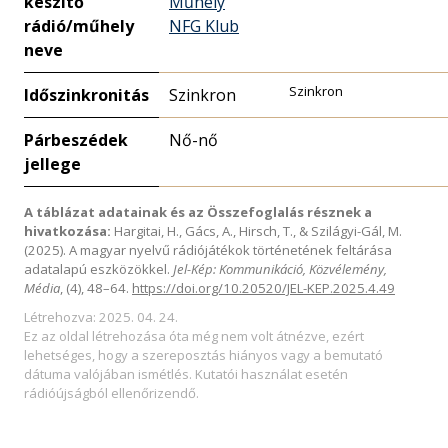
készítő
Műhely
rádió/műhely
NFG Klub
neve
Szinkron
Időszinkronitás
Szinkron
Párbeszédek
Nő-nő
jellege
A táblázat adatainak és az Összefoglalás résznek a
hivatkozása:
Hargitai, H., Gács, A., Hirsch, T., & Szilágyi-Gál, M.
(2025). A magyar nyelvű rádiójátékok történetének feltárása
adatalapú eszközökkel.
Jel-Kép: Kommunikáció, Közvélemény,
Média
, (4), 48–64.
https://doi.org/10.20520/JEL-KEP.2025.4.49
Létrehozva: 2025. 04. 24.
Ez az oldal létrehozása óta még nem volt átnézve, ezért
lehetséges, hogy a szereposztás hiányos vagy a bemutató
dátuma valójában ismétlés. Kutatói használat esetén
rádióújságból ellenőrizendő.