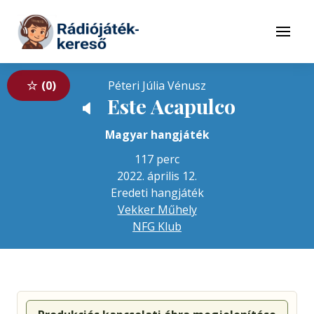
Tovább a navigációhoz
Tovább a tartalomhoz
Menü
0
Péteri Júlia Vénusz
Este Acapulco
🔈
Magyar hangjáték
117 perc
2022. április 12.
Eredeti hangjáték
Vekker Műhely
NFG Klub