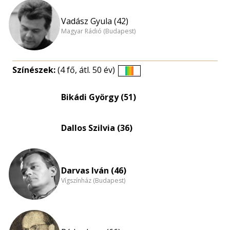
Vadász Gyula (42)
Magyar Rádió (Budapest)
Színészek:
(4 fő, átl. 50 év)
Életkori
eloszlás
Bikádi György (51)
nagyítása
Dallos Szilvia (36)
Darvas Iván (46)
Vígszínház (Budapest)