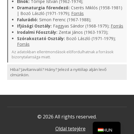
Elnök:
Tömpe István (1962-1974);
Dramaturgia főrendező:
Cserés Miklós (1958-1981)
| Bozó László (1971-1979);
Forrás
Falurádió:
Simon Ferenc (1967-1988);
Ifjúsági Osztály:
Faggyas Sándor (1968-1979);
Forrás
Irodalmi Főosztály:
Zentai János (1963-1973);
Szórakoztató Osztály:
Bozó László (1971-1979);
Forrás
Az adatokban ellentmondások előfordulhatnak a források
bizonytalansága miatt.
Hiba? Javítanivaló? Hiány? Jelezd a nyitólap alján levő
címünkön.
© 2026 All rights reserved.
Oldal tetejére
HUN