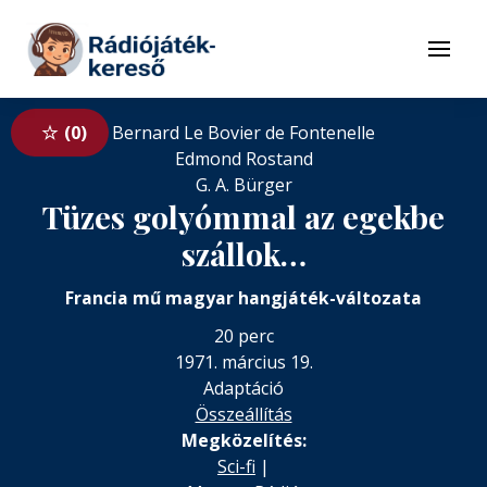
Tovább a navigációhoz
Tovább a tartalomhoz
Menü
0
Bernard Le Bovier de Fontenelle
Edmond Rostand
G. A. Bürger
Tüzes golyómmal az egekbe
szállok…
Francia mű magyar hangjáték-változata
20 perc
1971. március 19.
Adaptáció
Összeállítás
Megközelítés:
Sci-fi
|