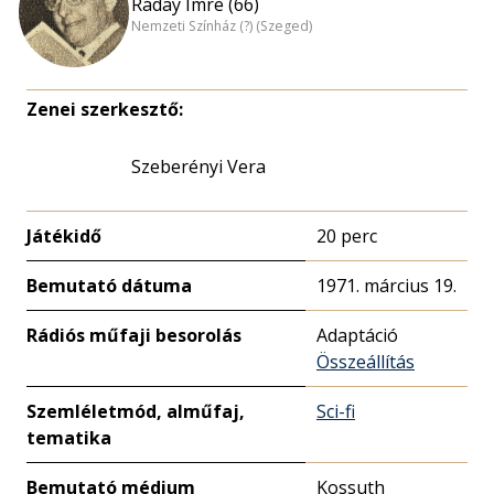
Ráday Imre (66)
Nemzeti Színház (?) (Szeged)
Zenei szerkesztő:
Szeberényi Vera
Játékidő
20 perc
Bemutató dátuma
1971. március 19.
Rádiós műfaji besorolás
Adaptáció
Összeállítás
Szemléletmód, alműfaj,
Sci-fi
tematika
Bemutató médium
Kossuth