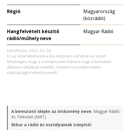
Régió
Magyarország
(közrádió)
Hangfelvételt készítő
Magyar Rádió
rádió/műhely neve
Létrehozva: 2025. 03. 28.
Ez az oldal létrehozása óta még nem volt átnézve, ezért
lehetséges, hogy a szereposztás hiányos vagy a bemutató
dátuma valójában ismétlés. Kutatói használat esetén
rádióújságból ellenőrizendő.
A bemutató idején az intézmény neve:
Magyar Rádió
és Televízió (MRT)
Ekkor a rádió és osztályainak irányítói: