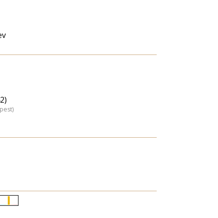
ev
2)
pest)
Életkori