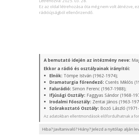
Létrehozva: 2025. 03. 28.
Ez az oldal létrehozása óta még nem volt átnézve, e
rádióújságból ellenőrizendő.
A bemutató idején az intézmény neve:
Mag
Ekkor a rádió és osztályainak irányítói:
Elnök:
Tömpe István (1962-1974);
Dramaturgia főrendező:
Cserés Miklós (1
Falurádió:
Simon Ferenc (1967-1988);
Ifjúsági Osztály:
Faggyas Sándor (1968-19
Irodalmi Főosztály:
Zentai János (1963-197
Szórakoztató Osztály:
Bozó László (1971
Az adatokban ellentmondások előfordulhatnak a for
Hiba? Javítanivaló? Hiány? Jelezd a nyitólap alján l