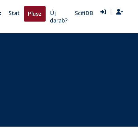
|
k
Stat
Új
ScifiDB
Plusz
darab?