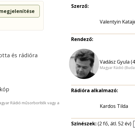
Szerző:
 megjelenítése
Valentyin Kataj
Rendező:
otta és rádióra
Vadász Gyula (4
Magyar Rádió (Buda
zkóp
Rádióra alkalmazó:
Magyar Rádió műsorboríték vagy a
Kardos Tilda
Színészek:
(2 fő, átl. 52 év)