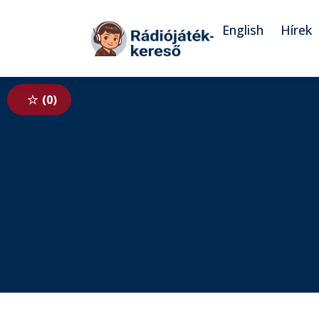
Tovább a navigációhoz
Tovább a tartalomhoz
English
Hírek
0