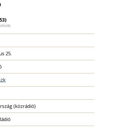
eloszlás
)
nagyítása
53)
zolnok)
us 25.
ó
zk
szág (közrádió)
Rádió