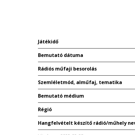
Játékidő
Bemutató dátuma
Rádiós műfaji besorolás
Szemléletmód, alműfaj, tematika
Bemutató médium
Régió
Hangfelvételt készítő rádió/műhely ne