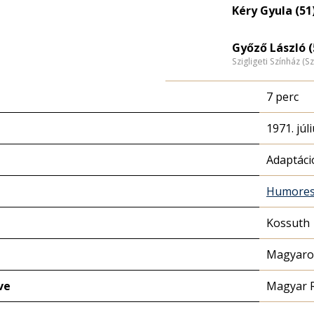
Kéry Gyula (51
Győző László (
Szigligeti Színház (S
7 perc
1971. júli
Adaptáci
Humores
Kossuth
Magyaror
ve
Magyar 