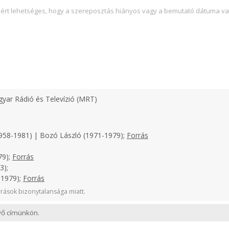
zért lehetséges, hogy a szereposztás hiányos vagy a bemutató dátuma va
yar Rádió és Televízió (MRT)
958-1981) | Bozó László (1971-1979);
Forrás
79);
Forrás
3);
-1979);
Forrás
rások bizonytalansága miatt.
evő címünkön.