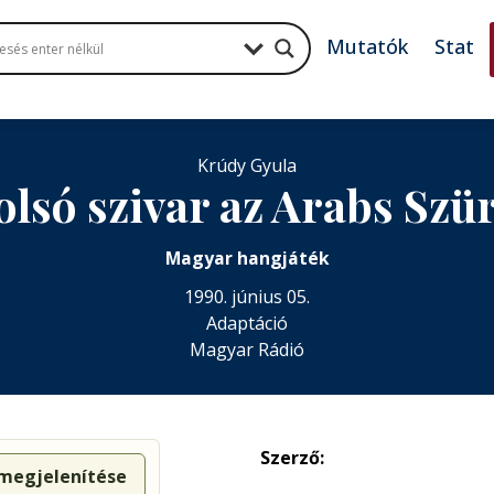
Mutatók
Stat
Krúdy Gyula
olsó szivar az Arabs Szü
Magyar hangjáték
1990. június 05.
Adaptáció
Magyar Rádió
Szerző:
 megjelenítése