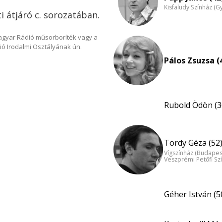
Kisfaludy Színház (G
i átjáró c. sorozatában.
Magyar Rádió műsorboríték vagy a
ió Irodalmi Osztályának ún.
Pálos Zsuzsa (
Rubold Ödön (3
Tordy Géza (52
Vígszínház (Budapes
Veszprémi Petőfi Sz
Géher István (5