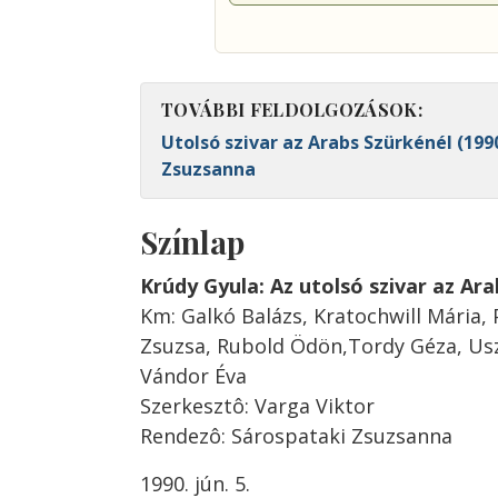
TOVÁBBI FELDOLGOZÁSOK:
Utolsó szivar az Arabs Szürkénél (199
Zsuzsanna
Színlap
Krúdy Gyula: Az utolsó szivar az Ar
Km: Galkó Balázs, Kratochwill Mária, 
Zsuzsa, Rubold Ödön,Tordy Géza, Us
Vándor Éva
Szerkesztô: Varga Viktor
Rendezô: Sárospataki Zsuzsanna
1990. jún. 5.