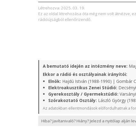
Létrehozva: 2025. 03. 19.
Ez az oldal létrehozása óta még nem volt átnézve, e
rádióújságból ellenőrizendő.
A bemutató idején az intézmény neve:
Mag
Ekkor a rádió és osztályainak irányítói:
Elnök:
Hajdú István (1988-1990) | Gombár 
Elektroakusztikus Zenei Stúdió:
Decsényi
Gyerekosztály / Gyermekstúdió:
Varsányi
Szórakoztató Osztály:
László György (198
Az adatokban ellentmondások előfordulhatnak a for
Hiba? Javítanivaló? Hiány? Jelezd a nyitólap alján l