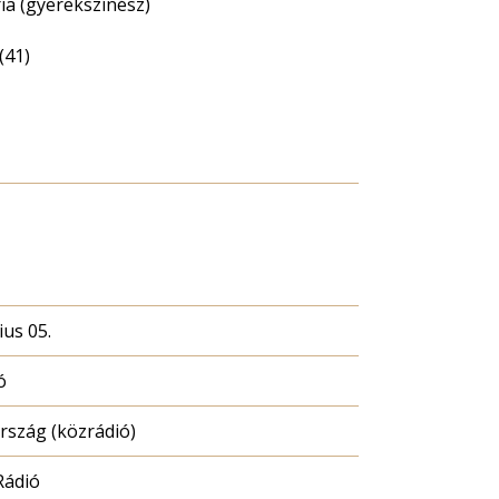
ia (gyerekszínész)
(41)
ius 05.
ó
szág (közrádió)
Rádió