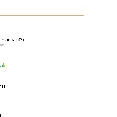
uzsanna (43)
pest)
Életkori
eloszlás
nagyítása
41)
)