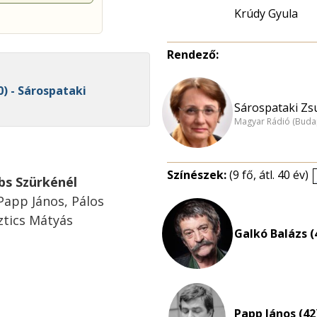
Krúdy Gyula
Rendező:
0) - Sárospataki
Sárospataki Zs
Magyar Rádió (Buda
Színészek:
(9 fő, átl. 40 év)
abs Szürkénél
Papp János, Pálos
ztics Mátyás
Galkó Balázs (
Papp János (42