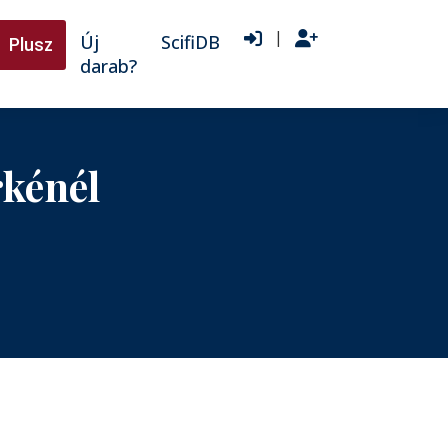
|
Új
ScifiDB
Plusz
darab?
rkénél