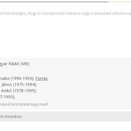
zért lehetséges, hogy a szereposztás hiányos vagy a bemutató dátuma va
yar Rádió (MR)
Csaba (1990-1993);
Forrás
 János (1975-1994);
 Anikó (1978-1999);
7-1993);
rások bizonytalansága miatt.
evő címünkön.