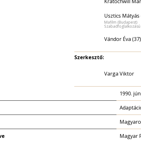
Kratochwill Már
Usztics Mátyás 
Mafilm (Budapest)
Szabadfoglalkozású
Vándor Éva (37)
Szerkesztő:
Varga Viktor
1990. jún
Adaptáci
Magyaror
ve
Magyar 