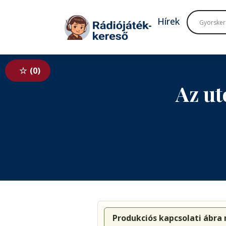
Tovább a navigációhoz
Tovább a tartalomhoz
Hírek
0
Az ut
Produkciós kapcsolati ábra