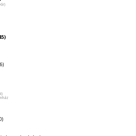
yőr)
45)
6)
)
t)
ínház
0)