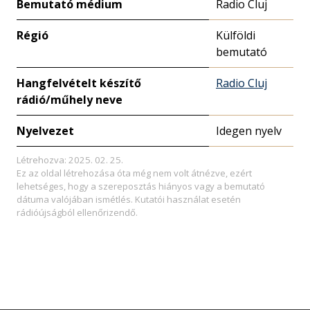
Bemutató médium
Radio Cluj
Régió
Külföldi
bemutató
Hangfelvételt készítő
Radio Cluj
rádió/műhely neve
Nyelvezet
Idegen nyelv
Létrehozva: 2025. 02. 25.
Ez az oldal létrehozása óta még nem volt átnézve, ezért
lehetséges, hogy a szereposztás hiányos vagy a bemutató
dátuma valójában ismétlés. Kutatói használat esetén
rádióújságból ellenőrizendő.