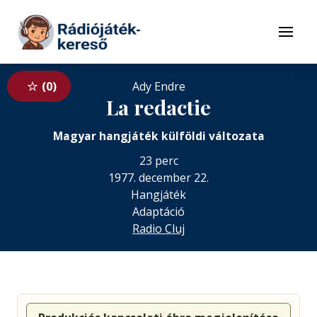
Tovább a navigációhoz
Tovább a tartalomhoz
Menü
0
Ady Endre
La redactie
Magyar hangjáték külföldi változata
23 perc
1977. december 22.
Hangjáték
Adaptáció
Radio Cluj