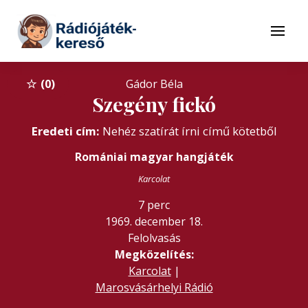
Tovább a navigációhoz
Tovább a tartalomhoz
Menü
0
Gádor Béla
Szegény fickó
Eredeti cím:
Nehéz szatírát írni című kötetből
Romániai magyar hangjáték
Karcolat
7 perc
1969. december 18.
Felolvasás
Megközelítés:
Karcolat
|
Marosvásárhelyi Rádió