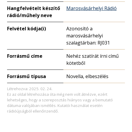
Hangfelvételt készítő
Marosvásárhelyi Rádió
rádió/műhely neve
Felvétel kódja(i)
Azonosító a
marosvásárhelyi
szalagtárban: RJ031
Forrásmű címe
Nehéz szatírát írni című
kötetből
Forrásmű típusa
Novella, elbeszélés
Létrehozva: 2025. 02. 24.
Ez az oldal létrehozása óta még nem volt átnézve, ezért
lehetséges, hogy a szereposztás hiányos vagy a bemutató
dátuma valójában ismétlés. Kutatói használat esetén
rádióújságból ellenőrizendő.