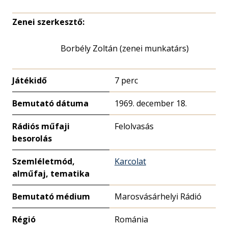
Zenei szerkesztő:
Borbély Zoltán (zenei munkatárs)
Játékidő
7 perc
Bemutató dátuma
1969. december 18.
Rádiós műfaji
Felolvasás
besorolás
Szemléletmód,
Karcolat
alműfaj, tematika
Bemutató médium
Marosvásárhelyi Rádió
Régió
Románia