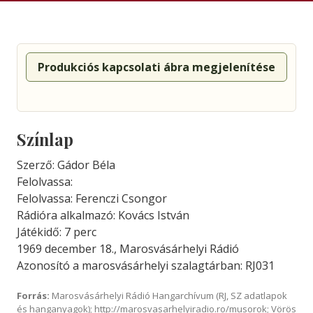
Produkciós kapcsolati ábra megjelenítése
Színlap
Szerző: Gádor Béla
Felolvassa:
Felolvassa: Ferenczi Csongor
Rádióra alkalmazó: Kovács István
Játékidő: 7 perc
1969 december 18., Marosvásárhelyi Rádió
Azonosító a marosvásárhelyi szalagtárban: RJ031
Forrás:
Marosvásárhelyi Rádió Hangarchívum (RJ, SZ adatlapok
és hanganyagok); http://marosvasarhelyiradio.ro/musorok; Vörös