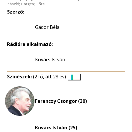
Zászló; Hargita; Előre
Szerző:
Gádor Béla
Rádióra alkalmazó:
Kovács István
Színészek:
(2 fő, átl. 28 év)
Életkori
eloszlás
nagyítása
Ferenczy Csongor (30)
Kovács István (25)