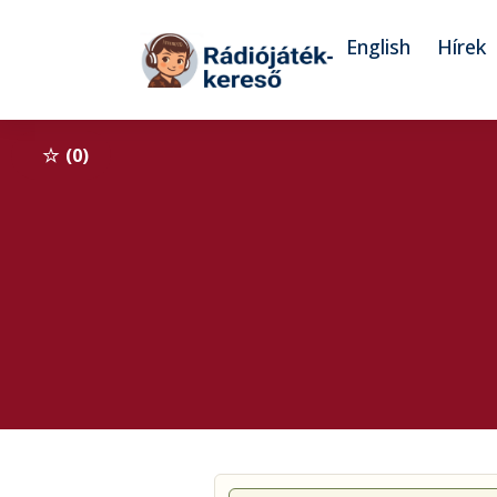
Tovább a navigációhoz
Tovább a tartalomhoz
English
Hírek
0