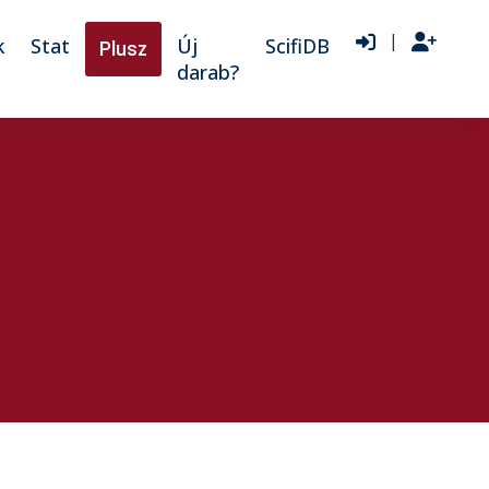
|
k
Stat
Új
ScifiDB
Plusz
darab?