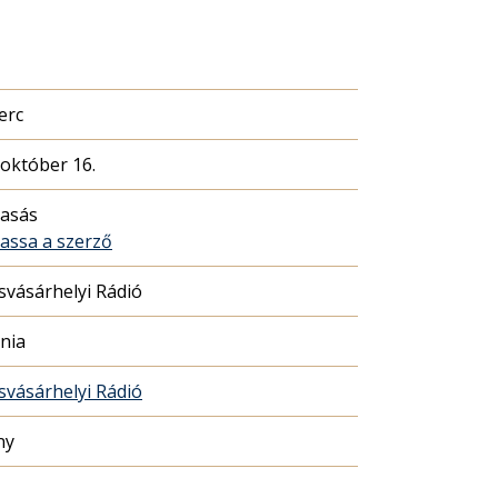
erc
 október 16.
vasás
vassa a szerző
vásárhelyi Rádió
nia
vásárhelyi Rádió
ny