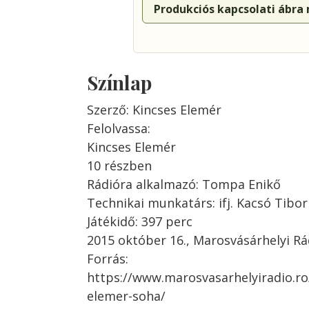
Produkciós kapcsolati ábra
Színlap
Szerző: Kincses Elemér
Felolvassa:
Kincses Elemér
10 részben
Rádióra alkalmazó: Tompa Enikő
Technikai munkatárs: ifj. Kacsó Tibor
Játékidő: 397 perc
2015 október 16., Marosvásárhelyi Rá
Forrás:
https://www.marosvasarhelyiradio.r
elemer-soha/