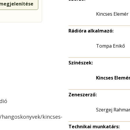
 megjelenítése
Kincses Elemér
Rádióra alkalmazó:
Tompa Enikő
Színészek:
Kincses Elemé
Zeneszerző:
dió
Szergej Rahma
o/hangoskonyvek/kincses-
Technikai munkatárs: