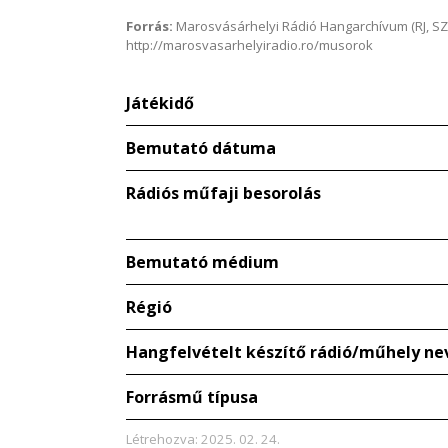
Forrás:
Marosvásárhelyi Rádió Hangarchívum (RJ, SZ
http://marosvasarhelyiradio.ro/musorok
Játékidő
Bemutató dátuma
Rádiós műfaji besorolás
Bemutató médium
Régió
Hangfelvételt készítő rádió/műhely ne
Forrásmű típusa
Létrehozva: 2025. 02. 24.