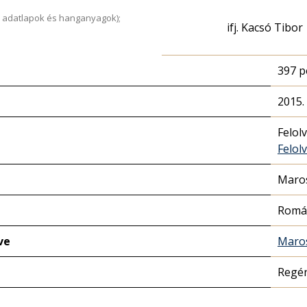
 adatlapok és hanganyagok);
ifj. Kacsó Tibor
397 p
2015.
Felol
Felol
Maros
Romá
ve
Maros
Regé