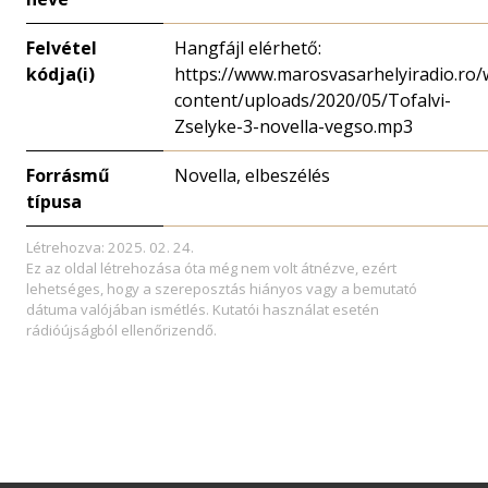
Felvétel
Hangfájl elérhető:
kódja(i)
https://www.marosvasarhelyiradio.ro/
content/uploads/2020/05/Tofalvi-
Zselyke-3-novella-vegso.mp3
Forrásmű
Novella, elbeszélés
típusa
Létrehozva: 2025. 02. 24.
Ez az oldal létrehozása óta még nem volt átnézve, ezért
lehetséges, hogy a szereposztás hiányos vagy a bemutató
dátuma valójában ismétlés. Kutatói használat esetén
rádióújságból ellenőrizendő.