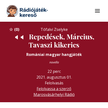
Tovább a navigációhoz
Tovább a tartalomhoz
Menü
0
Tófalvi Zselyke
Repedések, Március,
🔈
🔈
Tavaszi kikerics
Romániai magyar hangjáték
novella
22 perc
2021. augusztus 01.
Felolvasás
Felolvassa a szerző
Marosvásárhelyi Rádió