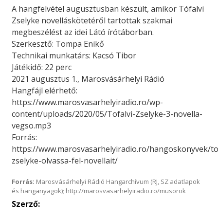
A hangfelvétel augusztusban készült, amikor Tófalvi
Zselyke novelláskötetéről tartottak szakmai
megbeszélést az idei Látó írótáborban.
Szerkesztő: Tompa Enikő
Technikai munkatárs: Kacsó Tibor
Játékidő: 22 perc
2021 augusztus 1., Marosvásárhelyi Rádió
Hangfájl elérhető:
https://www.marosvasarhelyiradio.ro/wp-
content/uploads/2020/05/Tofalvi-Zselyke-3-novella-
vegso.mp3
Forrás:
https://www.marosvasarhelyiradio.ro/hangoskonyvek/tof
zselyke-olvassa-fel-novellait/
Forrás:
Marosvásárhelyi Rádió Hangarchívum (RJ, SZ adatlapok
és hanganyagok); http://marosvasarhelyiradio.ro/musorok
Szerző: