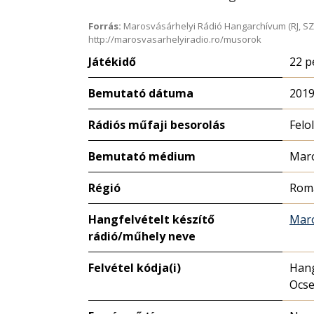
Forrás:
Marosvásárhelyi Rádió Hangarchívum (RJ, SZ
http://marosvasarhelyiradio.ro/musorok
Játékidő
22 p
Bemutató dátuma
2019
Rádiós műfaji besorolás
Felo
Bemutató médium
Maro
Régió
Rom
Hangfelvételt készítő
Maro
rádió/műhely neve
Felvétel kódja(i)
Hang
Ocse