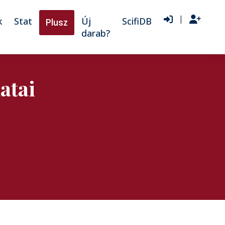
|
k
Stat
Új
ScifiDB
Plusz
darab?
atai