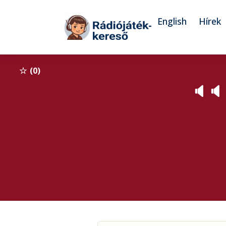
Tovább a navigációhoz
Tovább a tartalomhoz
English
Hírek
0
🔈
🔈