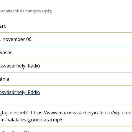
 adatlapok és hanganyagok);
erc
. november 06.
lvasás
svásárhelyi Rádió
ánia
svásárhelyi Rádió
fájl elérhető: https://www.marosvasarhelyiradio.ro/wp-con
m-halala-es-gondolatai.mp3