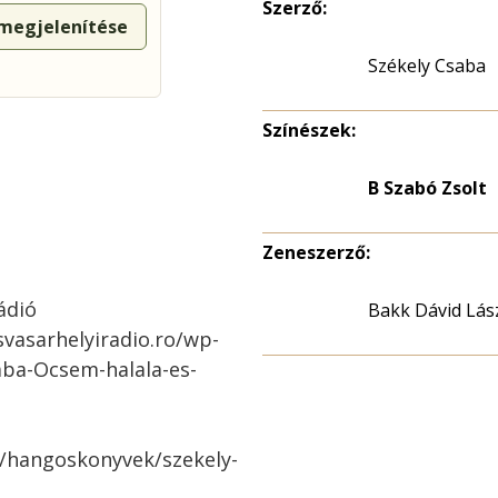
Szerző:
 megjelenítése
Székely Csaba
Színészek:
B Szabó Zsolt
Zeneszerző:
ádió
Bakk Dávid Lás
svasarhelyiradio.ro/wp-
aba-Ocsem-halala-es-
o/hangoskonyvek/szekely-