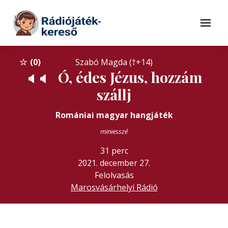
Tovább a navigációhoz
Tovább a tartalomhoz
Menü
0
Szabó Magda (†+14)
Ó, édes Jézus, hozzám
🔈
🔈
szállj
Romániai magyar hangjáték
miniesszé
31 perc
2021. december 27.
Felolvasás
Marosvásárhelyi Rádió