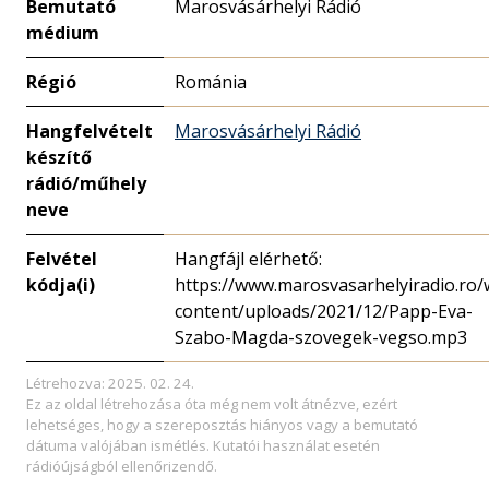
Bemutató
Marosvásárhelyi Rádió
médium
Régió
Románia
Hangfelvételt
Marosvásárhelyi Rádió
készítő
rádió/műhely
neve
Felvétel
Hangfájl elérhető:
kódja(i)
https://www.marosvasarhelyiradio.ro/
content/uploads/2021/12/Papp-Eva-
Szabo-Magda-szovegek-vegso.mp3
Létrehozva: 2025. 02. 24.
Ez az oldal létrehozása óta még nem volt átnézve, ezért
lehetséges, hogy a szereposztás hiányos vagy a bemutató
dátuma valójában ismétlés. Kutatói használat esetén
rádióújságból ellenőrizendő.