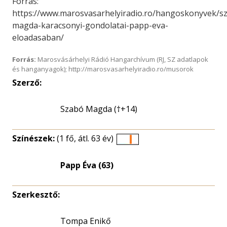
Forrás:
https://www.marosvasarhelyiradio.ro/hangoskonyvek/s
magda-karacsonyi-gondolatai-papp-eva-
eloadasaban/
Forrás:
Marosvásárhelyi Rádió Hangarchívum (RJ, SZ adatlapok
és hanganyagok); http://marosvasarhelyiradio.ro/musorok
Szerző:
Szabó Magda (†+14)
Színészek:
(1 fő, átl. 63 év)
Életkori
eloszlás
Papp Éva (63)
nagyítása
Szerkesztő:
Tompa Enikő