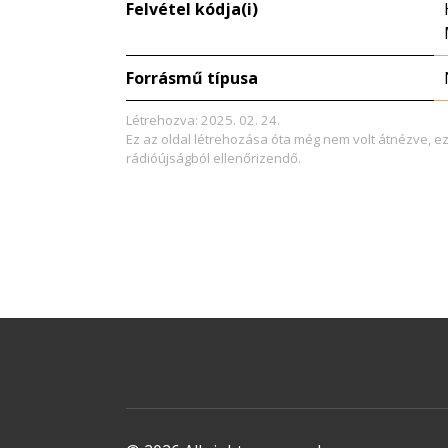
Felvétel kódja(i)
Forrásmű típusa
Létrehozva: 2025. 02. 24.
Ez az oldal létrehozása óta még nem volt átnézve, e
rádióújságból ellenőrizendő.