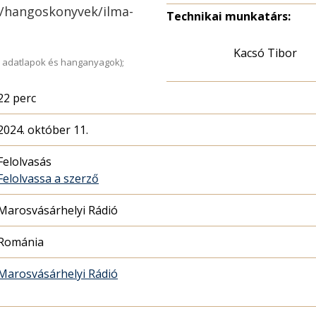
o/hangoskonyvek/ilma-
Technikai munkatárs:
Kacsó Tibor
 adatlapok és hanganyagok);
22 perc
2024. október 11.
Felolvasás
Felolvassa a szerző
Marosvásárhelyi Rádió
Románia
Marosvásárhelyi Rádió