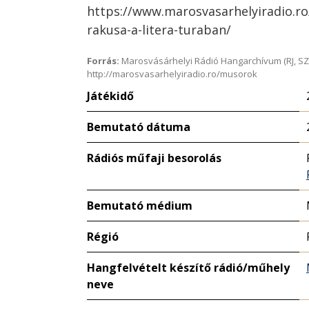
https://www.marosvasarhelyiradio.r
rakusa-a-litera-turaban/
Forrás:
Marosvásárhelyi Rádió Hangarchívum (RJ, SZ
http://marosvasarhelyiradio.ro/musorok
Játékidő
Bemutató dátuma
Rádiós műfaji besorolás
Bemutató médium
Régió
Hangfelvételt készítő rádió/műhely
neve