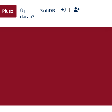
|
Új
ScifiDB
Plusz
darab?