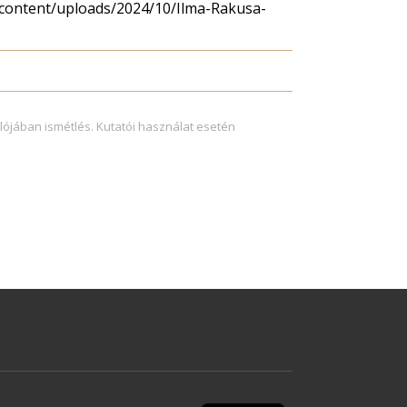
-content/uploads/2024/10/Ilma-Rakusa-
lójában ismétlés. Kutatói használat esetén