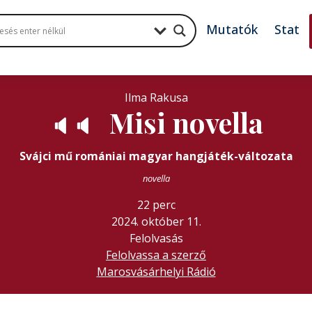
Mutatók
Stat
Ilma Rakusa
Misi novella
🔈
🔈
Svájci mű romániai magyar hangjáték-változata
novella
22 perc
2024. október 11.
Felolvasás
Felolvassa a szerző
Marosvásárhelyi Rádió