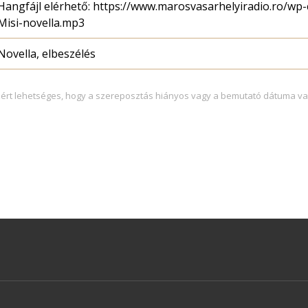
Hangfájl elérhető: https://www.marosvasarhelyiradio.ro/wp
Misi-novella.mp3
Novella, elbeszélés
zért lehetséges, hogy a szereposztás hiányos vagy a bemutató dátuma va