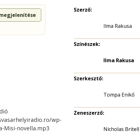
Szerző:
 megjelenítése
Ilma Rakusa
Színészek:
Ilma Rakusa
Szerkesztő:
Tompa Enikő
dió
Zeneszerző:
svasarhelyiradio.ro/wp-
a-Misi-novella.mp3
Nicholas Britell