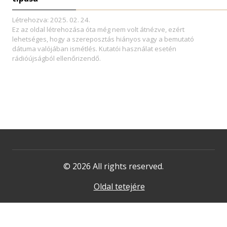
Létrehozva: 2025. 02. 24.
Ez az oldal létrehozása óta még nem volt átnézve, ezért
lehetséges, hogy a szereposztás hiányos vagy a bemutató
dátuma valójában ismétlés. Kutatói használat esetén
rádióújságból ellenőrizendő.
© 2026 All rights reserved.
Oldal tetejére