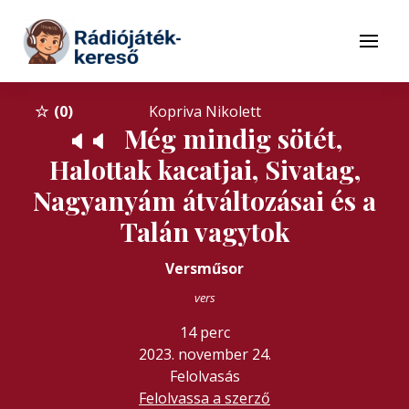
Tovább a navigációhoz
Tovább a tartalomhoz
Menü
0
Kopriva Nikolett
Még mindig sötét,
🔈
🔈
Halottak kacatjai, Sivatag,
Nagyanyám átváltozásai és a
Talán vagytok
Versműsor
vers
14 perc
2023. november 24.
Felolvasás
Felolvassa a szerző