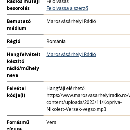
Rádiós műfaji
Felolvasás
besorolás
Felolvassa a szerző
Bemutató
Marosvásárhelyi Rádió
médium
Régió
Románia
Hangfelvételt
Marosvásárhelyi Rádió
készítő
rádió/műhely
neve
Felvétel
Hangfájl elérhető:
kódja(i)
https://www.marosvasarhelyiradio.ro/
content/uploads/2023/11/Kopriva-
Nikolett-Versek-vegso.mp3
Forrásmű
Vers
típusa