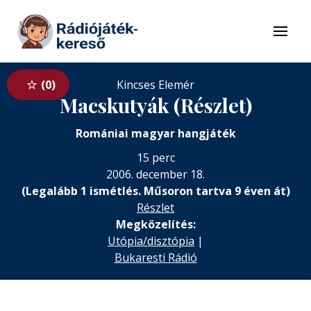
Tovább a navigációhoz
Tovább a tartalomhoz
Menü
0
Kincses Elemér
Macskutyák (Részlet)
Romániai magyar hangjáték
15 perc
2006. december 18.
(Legalább 1 ismétlés. Műsoron tartva 9 éven át)
Részlet
Megközelítés:
Utópia/disztópia
|
Bukaresti Rádió