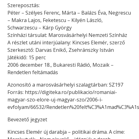
Szereposztás:
Péter – Szélyes Ferenc, Márta – Balázs Éva, Negrescu
– Makra Lajos, Feketescu – Kilyén László,
Schwarzescu – Kárp György
Színházi társulat: Marosvásárhelyi Nemzeti Színház
A részlet utáni interjúalany: Kincses Elemér, szerző
Szerkesztő: Darvas Enikő, Zsehránszky István
Játékidő: 15 perc
2006 december 18., Bukaresti Rádió, Mozaik –
Rendetlen feltámadás
Azonosító a marosvásárhelyi szalagtárban: SZ197
Forrás: https://digiteka.ro/publikacio/romaniai-
magyar-szo-elore-uj-magyar-szo/2006-i-
evfolyam/66532/Rendetlen%20felt%C3%A1mad%C3%A1
Bevezető jegyzet
Kincses Elemér új darabja – politikai dráma. A címe: