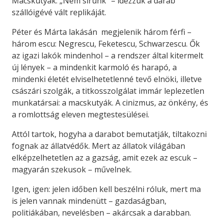
Macskutyák. „Nem sírunk” – idézzük a darab
szállóigévé vált replikáját.
Péter és Márta lakásán megjelenik három férfi –
három escu: Negrescu, Feketescu, Schwarzescu. Ők
az igazi lakók mindenhol – a rendszer által kitermelt
új lények – a mindenkit karmoló és harapó, a
mindenki életét elviselhetetlenné tevő elnöki, illetve
császári szolgák, a titkosszolgálat immár leplezetlen
munkatársai: a macskutyák. A cinizmus, az önkény, és
a romlottság eleven megtestesülései.
Attól tartok, hogyha a darabot bemutatják, tiltakozni
fognak az állatvédők. Mert az állatok világában
elképzelhetetlen az a gazság, amit ezek az escuk –
magyarán szekusok – művelnek.
Igen, igen: jelen időben kell beszélni róluk, mert ma
is jelen vannak mindenütt – gazdaságban,
politiákában, nevelésben – akárcsak a darabban.