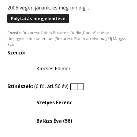
2006 végén járunk, és még mindig…
Folytatás megjelenítése
Forrás:
Bukaresti Rádió BukarestiRadio_RadioSzinhaz-
cimjegyzek dokumentum (Bukaresti Rádió archívuma); Új Magyar
Szó
Szerző:
Kincses Elemér
Színészek:
(6 fő, átl. 56 év)
Életkori
eloszlás
Szélyes Ferenc
nagyítása
Balázs Éva (56)