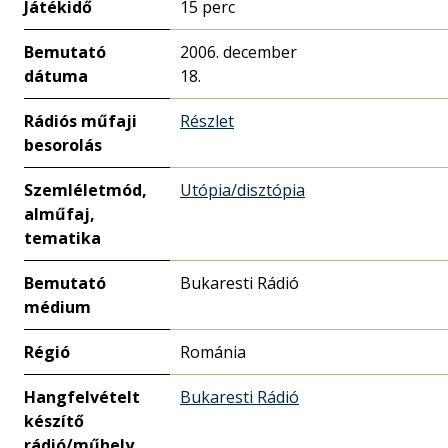
Játékidő
15 perc
Bemutató
2006. december
dátuma
18.
Rádiós műfaji
Részlet
besorolás
Szemléletmód,
Utópia/disztópia
alműfaj,
tematika
Bemutató
Bukaresti Rádió
médium
Régió
Románia
Hangfelvételt
Bukaresti Rádió
készítő
rádió/műhely