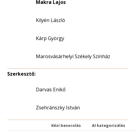
Makra Lajos
Kilyén László
Kárp György
Marosvásárhelyi Székely Színház
Szerkesztő:
Darvas Enikő
Zsehránszky István
Kézi besorolás
AI kategorizálás