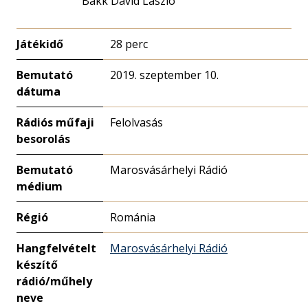
Bakk Dávid László
Játékidő
28 perc
Bemutató
2019. szeptember 10.
dátuma
Rádiós műfaji
Felolvasás
besorolás
Bemutató
Marosvásárhelyi Rádió
médium
Régió
Románia
Hangfelvételt
Marosvásárhelyi Rádió
készítő
rádió/műhely
neve