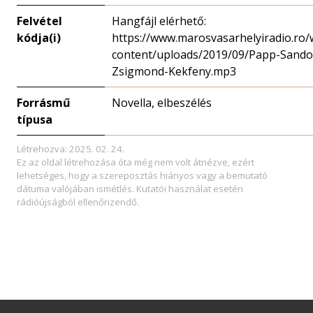
Felvétel
Hangfájl elérhető:
kódja(i)
https://www.marosvasarhelyiradio.ro/
content/uploads/2019/09/Papp-Sando
Zsigmond-Kekfeny.mp3
Forrásmű
Novella, elbeszélés
típusa
Létrehozva: 2025. 02. 24.
Ez az oldal létrehozása óta még nem volt átnézve, ezért
lehetséges, hogy a szereposztás hiányos vagy a bemutató
dátuma valójában ismétlés. Kutatói használat esetén
rádióújságból ellenőrizendő.