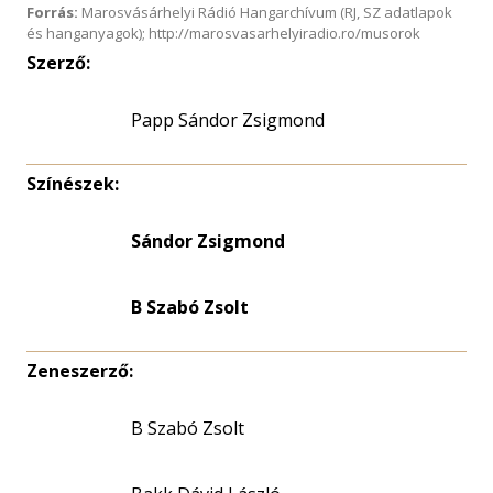
Forrás:
Marosvásárhelyi Rádió Hangarchívum (RJ, SZ adatlapok
és hanganyagok); http://marosvasarhelyiradio.ro/musorok
Szerző:
Papp Sándor Zsigmond
Színészek:
Sándor Zsigmond
B Szabó Zsolt
Zeneszerző:
B Szabó Zsolt