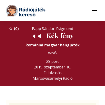
Tovább a navigációhoz
Tovább a tartalomhoz
Menü
0
Papp Sándor Zsigmond
Kék fény
🔈
🔈
Romániai magyar hangjáték
novella
28 perc
2019. szeptember 10.
Felolvasás
Marosvásárhelyi Rádió