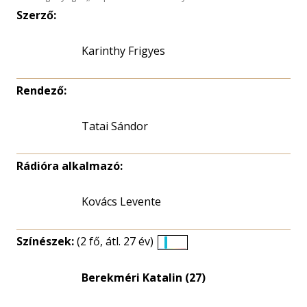
Szerző:
Karinthy Frigyes
Rendező:
Tatai Sándor
Rádióra alkalmazó:
Kovács Levente
Színészek:
(2 fő, átl. 27 év)
Életkori
eloszlás
Berekméri Katalin (27)
nagyítása