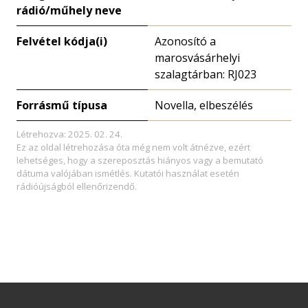
rádió/műhely neve
Felvétel kódja(i)
Azonosító a
marosvásárhelyi
szalagtárban: RJ023
Forrásmű típusa
Novella, elbeszélés
Létrehozva: 2025. 02. 24.
Ez az oldal létrehozása óta még nem volt átnézve, ezért
lehetséges, hogy a szereposztás hiányos vagy a bemutató
dátuma valójában ismétlés. Kutatói használat esetén
rádióújságból ellenőrizendő.