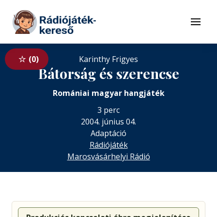
Tovább a navigációhoz
Tovább a tartalomhoz
Menü
0
Karinthy Frigyes
Bátorság és szerencse
Romániai magyar hangjáték
3 perc
2004. június 04.
Adaptáció
Rádiójáték
Marosvásárhelyi Rádió