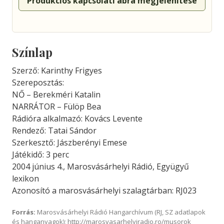
Produkciós kapcsolati ábra megjelenítése
Színlap
Szerző: Karinthy Frigyes
Szereposztás:
NŐ – Berekméri Katalin
NARRÁTOR – Fülöp Bea
Rádióra alkalmazó: Kovács Levente
Rendező: Tatai Sándor
Szerkesztő: Jászberényi Emese
Játékidő: 3 perc
2004 június 4., Marosvásárhelyi Rádió, Együgyű
lexikon
Azonosító a marosvásárhelyi szalagtárban: RJ023
Forrás:
Marosvásárhelyi Rádió Hangarchívum (RJ, SZ adatlapok
és hanganyagok); http://marosvasarhelyiradio.ro/musorok