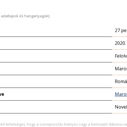
 adatlapok és hanganyagok);
27 pe
2020.
Felol
Maros
Romá
ve
Maros
Novel
zért lehetséges, hogy a szereposztás hiányos vagy a bemutató dátuma va