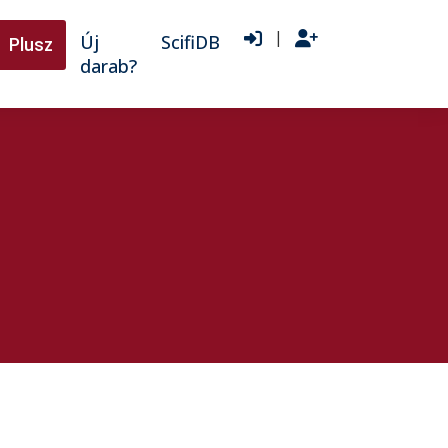
|
Új
ScifiDB
Plusz
darab?