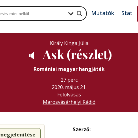
Mutatók
Stat
Király Kinga Júlia
Ask (részlet)
🔈
Romániai magyar hangjáték
27 perc
2020. május 21.
Felolvasás
Marosvásárhelyi Rádió
Szerző:
 megjelenítése