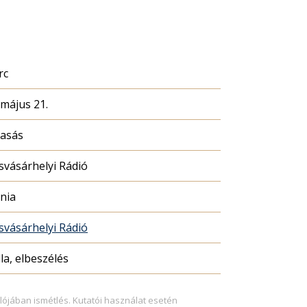
rc
 május 21.
vasás
vásárhelyi Rádió
nia
vásárhelyi Rádió
la, elbeszélés
lójában ismétlés. Kutatói használat esetén