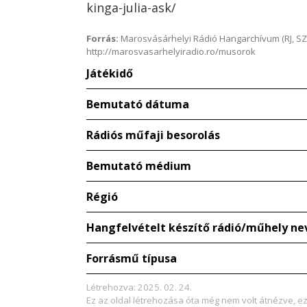
kinga-julia-ask/
Forrás:
Marosvásárhelyi Rádió Hangarchívum (RJ, SZ
http://marosvasarhelyiradio.ro/musorok
Játékidő
Bemutató dátuma
Rádiós műfaji besorolás
Bemutató médium
Régió
Hangfelvételt készítő rádió/műhely ne
Forrásmű típusa
Létrehozva: 2025. 02. 24.
Ez az oldal létrehozása óta még nem volt átnézve, e