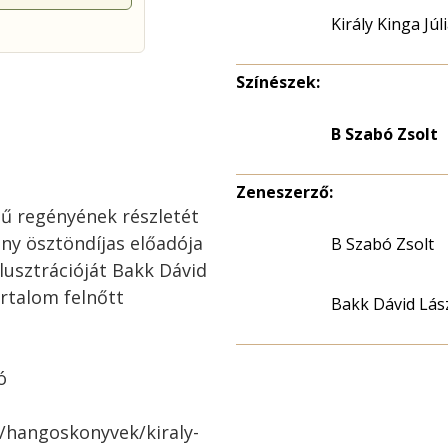
Király Kinga Júl
Színészek:
B Szabó Zsolt
Zeneszerző:
mű regényének részletét
ny ösztöndíjas előadója
B Szabó Zsolt
illusztrációját Bakk Dávid
artalom felnőtt
Bakk Dávid Lás
ó
/hangoskonyvek/kiraly-