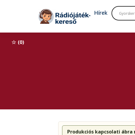
Tovább a navigációhoz
Tovább a tartalomhoz
Hírek
0
Produkciós kapcsolati ábra