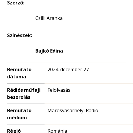
Szerző:
Czilli Aranka
Színészek:
Bajkó Edina
Bemutató
2024. december 27.
dátuma
Rádiós műfaji
Felolvasás
besorolás
Bemutató
Marosvásárhelyi Rádió
médium
Régió
Románia