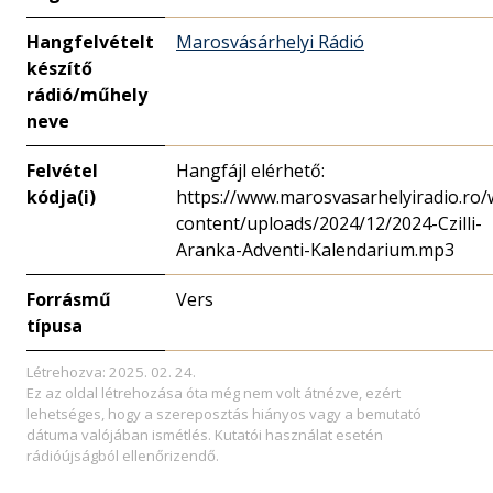
Hangfelvételt
Marosvásárhelyi Rádió
készítő
rádió/műhely
neve
Felvétel
Hangfájl elérhető:
kódja(i)
https://www.marosvasarhelyiradio.ro/
content/uploads/2024/12/2024-Czilli-
Aranka-Adventi-Kalendarium.mp3
Forrásmű
Vers
típusa
Létrehozva: 2025. 02. 24.
Ez az oldal létrehozása óta még nem volt átnézve, ezért
lehetséges, hogy a szereposztás hiányos vagy a bemutató
dátuma valójában ismétlés. Kutatói használat esetén
rádióújságból ellenőrizendő.