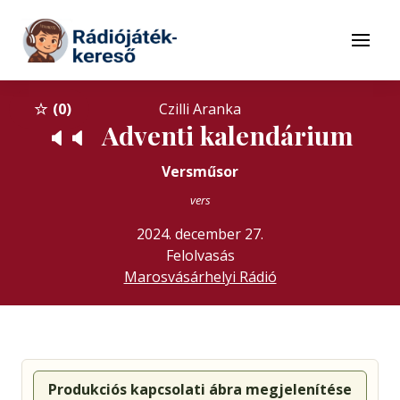
Tovább a navigációhoz
Tovább a tartalomhoz
Menü
0
Czilli Aranka
Adventi kalendárium
🔈
🔈
Versműsor
vers
2024. december 27.
Felolvasás
Marosvásárhelyi Rádió
Produkciós kapcsolati ábra megjelenítése