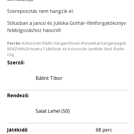
Szereposztás nem hangzik el.
Stílusban a Jancsi és Juliska Gothár-filmforgatókönyv
feldolgozáshoz hasonlít
Forrás:
Kolozsvári Rádió Hangarchívum (Fonoteka) hanganyagok;
BENZI MAGH teatru T táblázat; és Kolozsvári Levéltár Stud. Radio
Cluj
Szerző:
Bálint Tibor
Rendező:
Salat Lehel (50)
Játékidő
68 perc