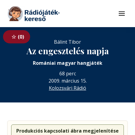
Tovább a navigációhoz
Tovább a tartalomhoz
Menü
0
Bálint Tibor
Az engesztelés napja
Romániai magyar hangjáték
68 perc
2009. március 15.
Kolozsvári Rádió
Produkciós kapcsolati ábra megjelenítése