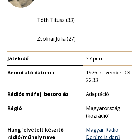
Tóth Titusz (33)
Zsolnai Júlia (27)
Játékidő
27 perc
Bemutató dátuma
1976. november 08.
22:33
Rádiós műfaji besorolás
Adaptáció
Régió
Magyarország
(közrádió)
Hangfelvételt készítő
Magyar Rádió
rádió/műhely neve
Derűre is derű