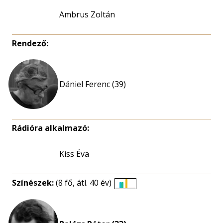
Ambrus Zoltán
Rendező:
Dániel Ferenc (39)
Rádióra alkalmazó:
Kiss Éva
Színészek:
(8 fő, átl. 40 év)
Életkori
eloszlás
nagyítása