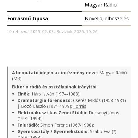
Magyar Rádió
Forrásmű típusa
Novella, elbeszélés
Létrehozva: 2025. 02. 03.; Revíziók: 2025. 10. 26.
A bemutató idején az intézmény neve:
Magyar Rádió
(MR)
Ekkor a rádió és osztályainak irányítói:
Elnök:
Hárs István (1974-1988);
Dramaturgia főrendező:
Cserés Miklós (1958-1981)
| Bozó László (1971-1979);
Forrás
Elektroakusztikus Zenei Stúdió:
Decsényi János
(1975-1994);
Falurádió:
Simon Ferenc (1967-1988);
Gyerekosztály / Gyermekstúdió:
Szabó Éva (?)
(1976-1988);