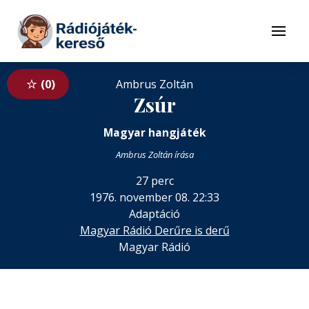
Tovább a navigációhoz
Tovább a tartalomhoz
Menü
0
Ambrus Zoltán
Zsúr
Magyar hangjáték
Ambrus Zoltán írása
27 perc
1976. november 08. 22:33
Adaptáció
Magyar Rádió Derűre is derű
Magyar Rádió