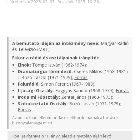
Létrehozva: 2025. 02. 03.; Revíziók: 2025. 10. 26.
A bemutató idején az intézmény neve:
Magyar Rádió
és Televízió (MRT)
Ekkor a rádió és osztályainak irányítói:
Elnök:
Tömpe István (1962-1974);
Dramaturgia főrendező:
Cserés Miklós (1958-1981)
| Bozó László (1971-1979);
Forrás
Falurádió:
Simon Ferenc (1967-1988);
Ifjúsági Osztály:
Faggyas Sándor (1968-1979);
Forrás
Irodalmi Főosztály:
Zentai János (1963-1973);
Szórakoztató Osztály:
Bozó László (1971-1979);
Forrás
Az adatokban ellentmondások előfordulhatnak a források
bizonytalansága miatt.
Hiba? Javítanivaló? Hiány? Jelezd a nyitólap alján levő