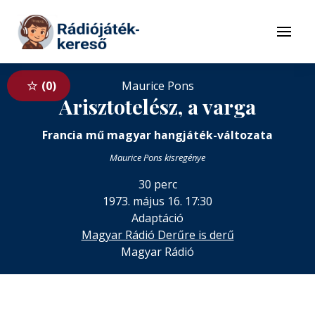
Tovább a navigációhoz
Tovább a tartalomhoz
Menü
0
Maurice Pons
Arisztotelész, a varga
Francia mű magyar hangjáték-változata
Maurice Pons kisregénye
30 perc
1973. május 16. 17:30
Adaptáció
Magyar Rádió Derűre is derű
Magyar Rádió