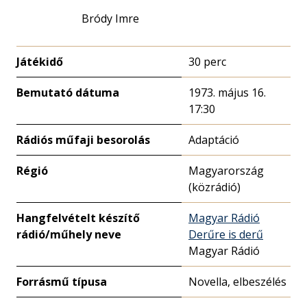
Bródy Imre
Játékidő
30 perc
Bemutató dátuma
1973. május 16.
17:30
Rádiós műfaji besorolás
Adaptáció
Régió
Magyarország
(közrádió)
Hangfelvételt készítő
Magyar Rádió
rádió/műhely neve
Derűre is derű
Magyar Rádió
Forrásmű típusa
Novella, elbeszélés