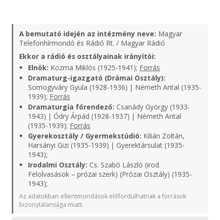
A bemutató idején az intézmény neve:
Magyar
Telefonhírmondó és Rádió Rt. / Magyar Rádió
Ekkor a rádió és osztályainak irányítói:
Elnök:
Kozma Miklós (1925-1941);
Forrás
Dramaturg-igazgató (Drámai Osztály):
Somogyváry Gyula (1928-1936) | Németh Antal (1935-
1939);
Forrás
Dramaturgia főrendező:
Csanády György (1933-
1943) | Ódry Árpád (1928-1937) | Németh Antal
(1935-1939);
Forrás
Gyerekosztály / Gyermekstúdió:
Kilián Zoltán,
Harsányi Gizi (1935-1939) | Gyerektársulat (1935-
1943);
Irodalmi Osztály:
Cs. Szabó László (irod.
Felolvasások – prózai szerk) (Prózai Osztály) (1935-
1943);
Az adatokban ellentmondások előfordulhatnak a források
bizonytalansága miatt.