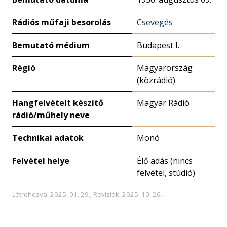
Rádiós műfaji besorolás
Csevegés
Bemutató médium
Budapest I.
Régió
Magyarország
(közrádió)
Hangfelvételt készítő
Magyar Rádió
rádió/műhely neve
Technikai adatok
Monó
Felvétel helye
Élő adás (nincs
felvétel, stúdió)
Létrehozva: 2025. 01. 29.; Revíziók: 2025. 10. 26.