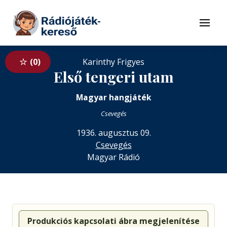
Tovább a navigációhoz
Tovább a tartalomhoz
Menü
0
Karinthy Frigyes
Első tengeri utam
Magyar hangjáték
Csevegés
1936. augusztus 09.
Csevegés
Magyar Rádió
Produkciós kapcsolati ábra megjelenítése