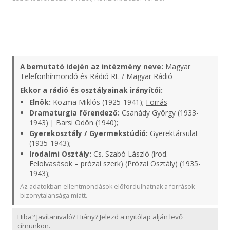
A bemutató idején az intézmény neve:
Magyar
Telefonhírmondó és Rádió Rt. / Magyar Rádió
Ekkor a rádió és osztályainak irányítói:
Elnök:
Kozma Miklós (1925-1941);
Forrás
Dramaturgia főrendező:
Csanády György (1933-
1943) | Barsi Ödön (1940);
Gyerekosztály / Gyermekstúdió:
Gyerektársulat
(1935-1943);
Irodalmi Osztály:
Cs. Szabó László (irod.
Felolvasások – prózai szerk) (Prózai Osztály) (1935-
1943);
Az adatokban ellentmondások előfordulhatnak a források
bizonytalansága miatt.
Hiba? Javítanivaló? Hiány? Jelezd a nyitólap alján levő
címünkön.