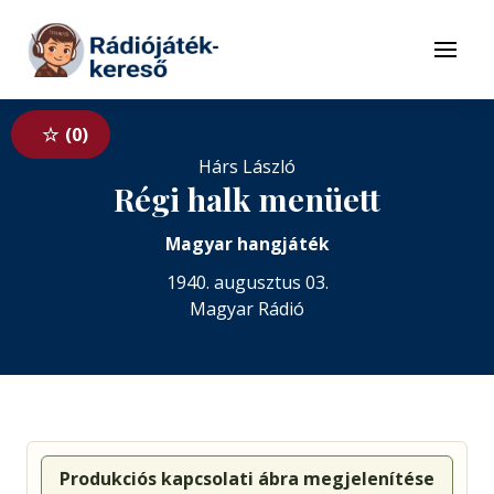
Tovább a navigációhoz
Tovább a tartalomhoz
Menü
0
Hárs László
Régi halk menüett
Magyar hangjáték
1940. augusztus 03.
Magyar Rádió
Produkciós kapcsolati ábra megjelenítése