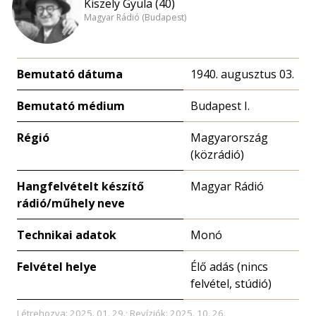
Kiszely Gyula (40)
Magyar Rádió (Budapest)
Bemutató dátuma
1940. augusztus 03.
Bemutató médium
Budapest I.
Régió
Magyarország
(közrádió)
Hangfelvételt készítő
Magyar Rádió
rádió/műhely neve
Technikai adatok
Monó
Felvétel helye
Élő adás (nincs
felvétel, stúdió)
Létrehozva: 2025. 01. 29.; Revíziók: 2025. 10. 26.