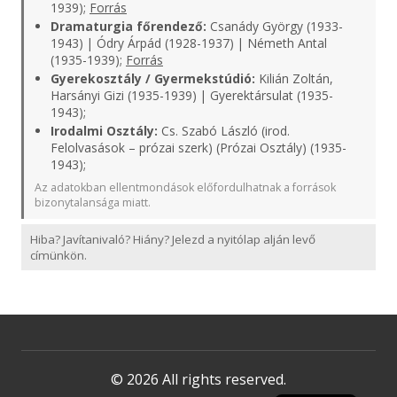
1939);
Forrás
Dramaturgia főrendező:
Csanády György (1933-
1943) | Ódry Árpád (1928-1937) | Németh Antal
(1935-1939);
Forrás
Gyerekosztály / Gyermekstúdió:
Kilián Zoltán,
Harsányi Gizi (1935-1939) | Gyerektársulat (1935-
1943);
Irodalmi Osztály:
Cs. Szabó László (irod.
Felolvasások – prózai szerk) (Prózai Osztály) (1935-
1943);
Az adatokban ellentmondások előfordulhatnak a források
bizonytalansága miatt.
Hiba? Javítanivaló? Hiány? Jelezd a nyitólap alján levő
címünkön.
© 2026 All rights reserved.