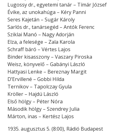
Lugossy dr., egyetemi tanár – Tímár József
Évike, az unokahúga – Kéry Panni
Seres Kajetán – Sugár Károly
Sarlós dr., tanársegéd – Antók Ferenc
Sziklai Manó – Nagy Adorján
Elza, a felesége – Zala Karola
Schraff báró – Vértes Lajos
Binder kisasszony – Vaszary Piroska
Weisz, könyvelő – Gabányi László
Hattyasi Lenke – Bereznay Margit
D’Ervillené – Gobbi Hilda
Ternikov – Tapolczay Gyula
Kröller – Hajdú László
Első hölgy – Péter Nóra
Második hölgy – Szendrey Julia
Márton, inas – Kertész Lajos
1935. augusztus 5. (8:00), Rádió Budapest