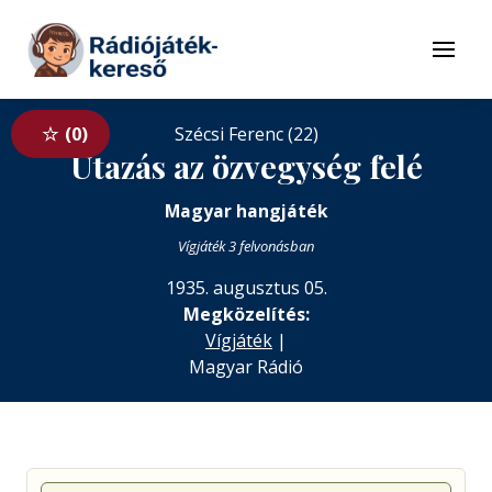
Tovább a navigációhoz
Tovább a tartalomhoz
Menü
0
Szécsi Ferenc (22)
Utazás az özvegység felé
Magyar hangjáték
Vígjáték 3 felvonásban
1935. augusztus 05.
Megközelítés:
Vígjáték
|
Magyar Rádió