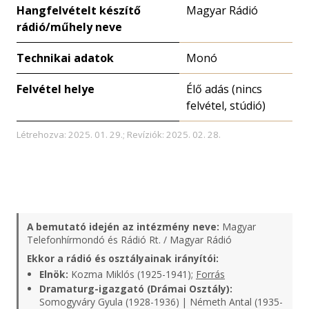
Hangfelvételt készítő
Magyar Rádió
rádió/műhely neve
Technikai adatok
Monó
Felvétel helye
Élő adás (nincs
felvétel, stúdió)
Létrehozva: 2025. 01. 29.; Revíziók: 2025. 02. 28.
A bemutató idején az intézmény neve:
Magyar
Telefonhírmondó és Rádió Rt. / Magyar Rádió
Ekkor a rádió és osztályainak irányítói:
Elnök:
Kozma Miklós (1925-1941);
Forrás
Dramaturg-igazgató (Drámai Osztály):
Somogyváry Gyula (1928-1936) | Németh Antal (1935-