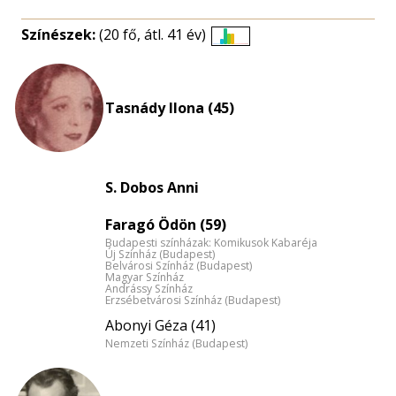
Színészek:
(20 fő, átl. 41 év)
Életkori
eloszlás
nagyítása
Tasnády Ilona (45)
S. Dobos Anni
Faragó Ödön (59)
Budapesti színházak: Komikusok Kabaréja
Új Színház (Budapest)
Belvárosi Színház (Budapest)
Magyar Színház
Andrássy Színház
Erzsébetvárosi Színház (Budapest)
Abonyi Géza (41)
Nemzeti Színház (Budapest)