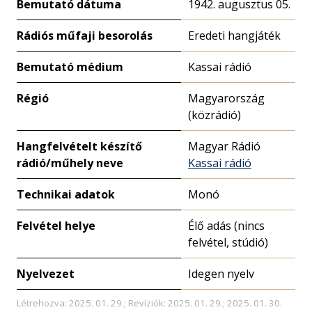
Bemutató dátuma
1942. augusztus 05.
Rádiós műfaji besorolás
Eredeti hangjáték
Bemutató médium
Kassai rádió
Régió
Magyarország
(közrádió)
Hangfelvételt készítő
Magyar Rádió
rádió/műhely neve
Kassai rádió
Technikai adatok
Monó
Felvétel helye
Élő adás (nincs
felvétel, stúdió)
Nyelvezet
Idegen nyelv
Létrehozva: 2025. 01. 29.; Revíziók: 2025. 01. 29.; 2025. 01. 30.