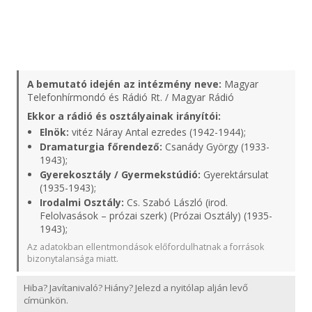
A bemutató idején az intézmény neve:
Magyar
Telefonhírmondó és Rádió Rt. / Magyar Rádió
Ekkor a rádió és osztályainak irányítói:
Elnök:
vitéz Náray Antal ezredes (1942-1944);
Dramaturgia főrendező:
Csanády György (1933-
1943);
Gyerekosztály / Gyermekstúdió:
Gyerektársulat
(1935-1943);
Irodalmi Osztály:
Cs. Szabó László (irod.
Felolvasások – prózai szerk) (Prózai Osztály) (1935-
1943);
Az adatokban ellentmondások előfordulhatnak a források
bizonytalansága miatt.
Hiba? Javítanivaló? Hiány? Jelezd a nyitólap alján levő
címünkön.