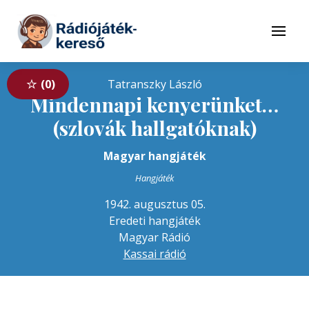
Tovább a navigációhoz
Tovább a tartalomhoz
Menü
0
Tatranszky László
Mindennapi kenyerünket…
(szlovák hallgatóknak)
Magyar hangjáték
Hangjáték
1942. augusztus 05.
Eredeti hangjáték
Magyar Rádió
Kassai rádió