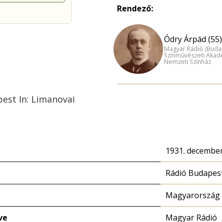
Rendező:
Ódry Árpád (55)
Magyar Rádió (Buda
Színművészeti Akad
Nemzeti Színház
pest In: Limanovai
1931. december
Rádió Budapes
Magyarország 
ve
Magyar Rádió