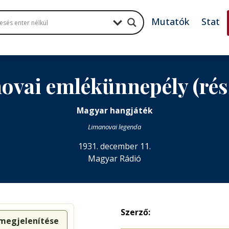
Mutatók
Stat
ovai emlékünnepély (rész
Magyar hangjáték
Limanovai legenda
1931. december 11.
Magyar Rádió
Szerző:
 megjelenítése