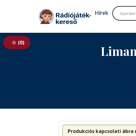
Tovább a navigációhoz
Tovább a tartalomhoz
Hírek
0
Liman
Produkciós kapcsolati ábra