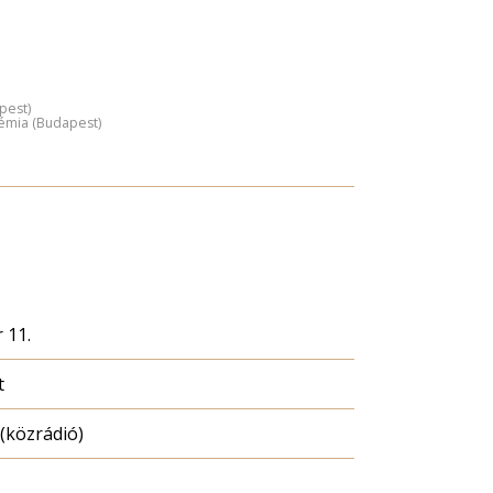
pest)
émia (Budapest)
 11.
t
(közrádió)