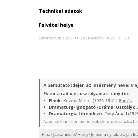
Technikai adatok
Felvétel helye
Létrehozva: 2025. 01. 28.; Revíziók: 2025. 01. 30.
A bemutató idején az intézmény neve:
Mag
Ekkor a rádió és osztályainak irányítói:
Elnök:
Kozma Miklós (1925-1941);
Forrás
Dramaturg-igazgató (Drámai Osztály):
S
Dramaturgia főrendező:
Ódry Árpád (1928
Az adatokban ellentmondások előfordulhatnak a for
Hiba? Javítanivaló? Hiány? Jelezd a nyitólap alján l