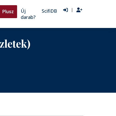
|
Új
ScifiDB
Plusz
darab?
letek)