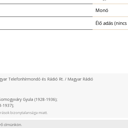
Monó
Élő adás (nincs 
yar Telefonhírmondó és Rádió Rt. / Magyar Rádió
omogyváry Gyula (1928-1936);
-1937);
rások bizonytalansága miatt.
evő címünkön.