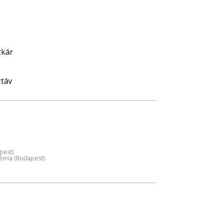
zkár
táv
pest)
émia (Budapest)