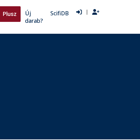
|
Új
ScifiDB
Plusz
darab?