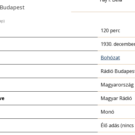
ó Budapest
ap)
120 perc
1930. december
Bohózat
Rádió Budapes
Magyarország 
ve
Magyar Rádió
Monó
Élő adás (nincs 