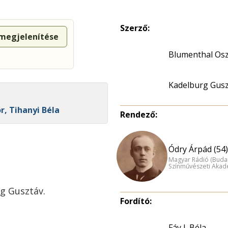
Szerző:
 megjelenítése
Blumenthal Os
Kadelburg Gusz
, Tihanyi Béla
Rendező:
Ódry Árpád (54)
Magyar Rádió (Buda
Színművészeti Akad
g Gusztáv.
Fordító:
Fáy I. Béla