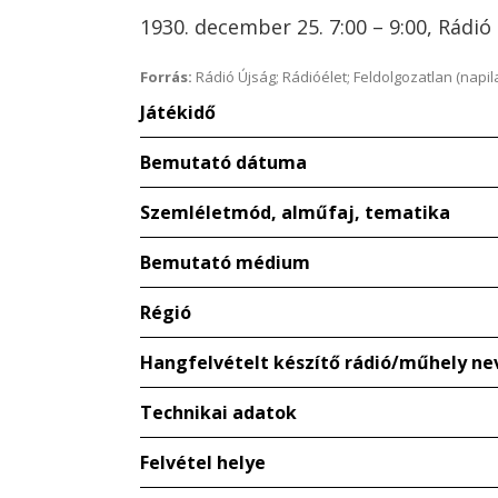
1930. december 25. 7:00 – 9:00, Rádi
Forrás:
Rádió Újság; Rádióélet; Feldolgozatlan (napil
Játékidő
Bemutató dátuma
Szemléletmód, alműfaj, tematika
Bemutató médium
Régió
Hangfelvételt készítő rádió/műhely ne
Technikai adatok
Felvétel helye