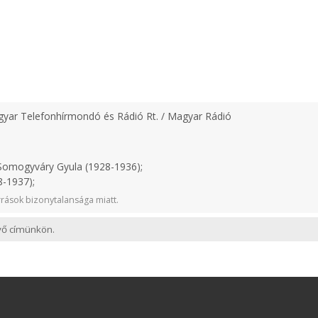
yar Telefonhírmondó és Rádió Rt. / Magyar Rádió
omogyváry Gyula (1928-1936);
-1937);
rások bizonytalansága miatt.
evő címünkön.