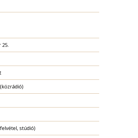
 25.
t
(közrádió)
felvétel, stúdió)