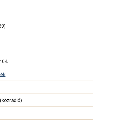
39)
 04.
ték
(közrádió)