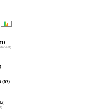
Életkori
eloszlás
nagyítása
41)
udapest)
)
 (57)
42)
t)