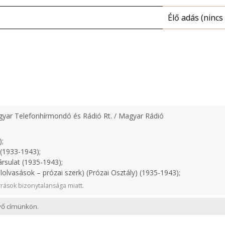
Élő adás (nincs 
yar Telefonhírmondó és Rádió Rt. / Magyar Rádió
);
(1933-1943);
rsulat (1935-1943);
lolvasások – prózai szerk) (Prózai Osztály) (1935-1943);
rások bizonytalansága miatt.
evő címünkön.