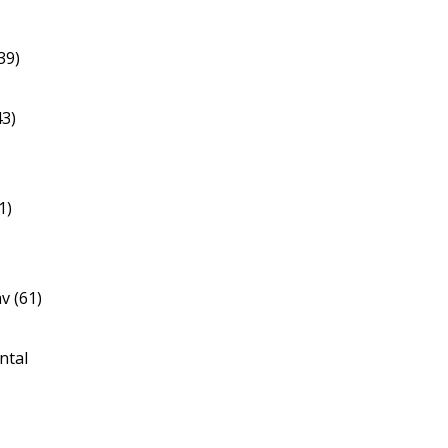
39)
43)
1)
v (61)
ntal