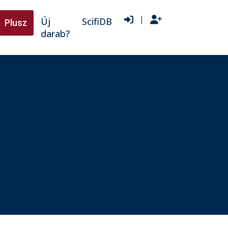
|
Új
ScifiDB
Plusz
darab?