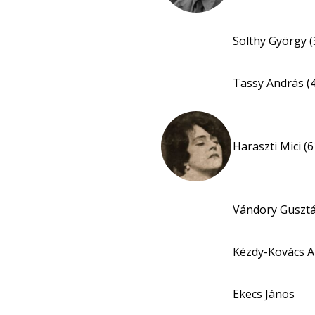
Solthy György (
Tassy András (
Haraszti Mici (6
Vándory Gusztá
Kézdy-Kovács A
Ekecs János