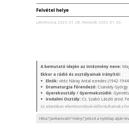
Felvétel helye
Létrehozva: 2025. 01. 28.; Revíziók: 2025. 01. 30.
A bemutató idején az intézmény neve:
Mag
Ekkor a rádió és osztályainak irányítói:
Elnök:
vitéz Náray Antal ezredes (1942-1944
Dramaturgia főrendező:
Csanády György 
Gyerekosztály / Gyermekstúdió:
Gyerektá
Irodalmi Osztály:
Cs. Szabó László (irod. Fe
Az adatokban ellentmondások előfordulhatnak a for
Hiba? Javítanivaló? Hiány? Jelezd a nyitólap alján l