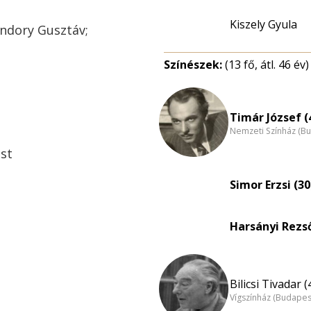
Kiszely Gyula
ndory Gusztáv;
Színészek:
(13 fő, átl. 46 év)
Timár József (
Nemzeti Színház (B
est
Simor Erzsi (30
Harsányi Rezső
Bilicsi Tivadar (
Vígszínház (Budapes