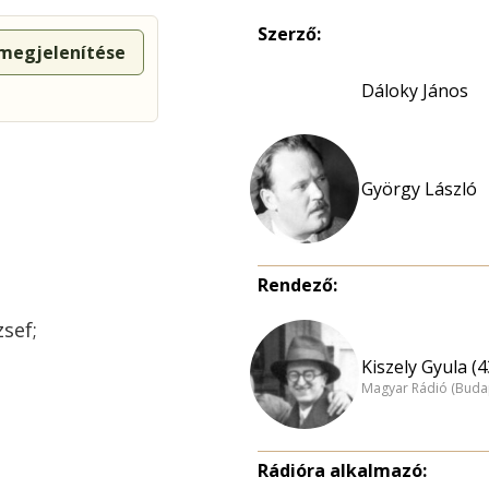
Szerző:
 megjelenítése
Dáloky János
György László
Rendező:
zsef;
Kiszely Gyula (4
Magyar Rádió (Buda
Rádióra alkalmazó: