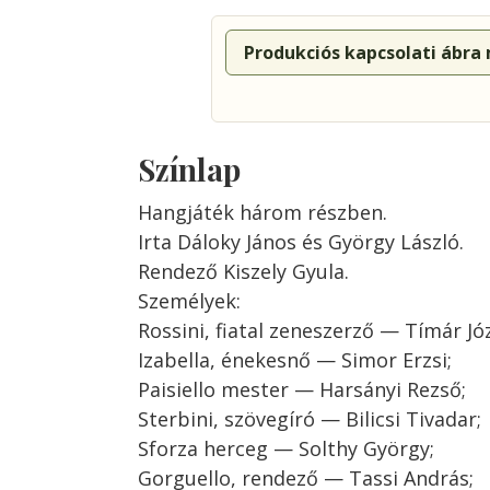
Produkciós kapcsolati ábra
Színlap
Hangjáték három részben.
Irta Dáloky János és György László.
Rendező Kiszely Gyula.
Személyek:
Rossini, fiatal zeneszerző — Tímár Jó
Izabella, énekesnő — Simor Erzsi;
Paisiello mester — Harsányi Rezső;
Sterbini, szövegíró — Bilicsi Tivadar;
Sforza herceg — Solthy György;
Gorguello, rendező — Tassi András;