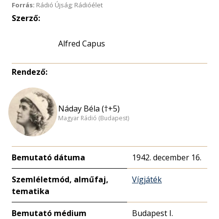
Forrás:
Rádió Újság; Rádióélet
Szerző:
Alfred Capus
Rendező:
Náday Béla (†+5)
Magyar Rádió (Budapest)
Bemutató dátuma
1942. december 16.
Szemléletmód, alműfaj,
Vígjáték
tematika
Bemutató médium
Budapest I.