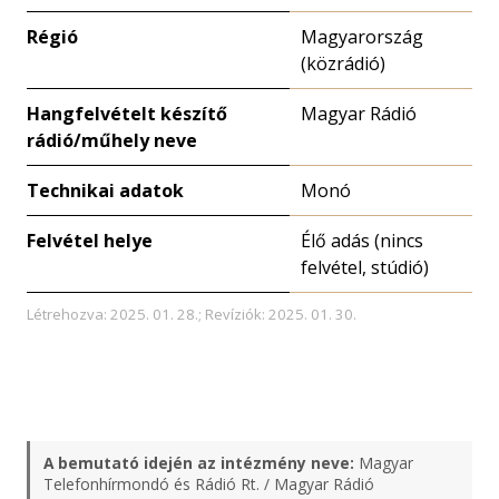
Régió
Magyarország
(közrádió)
Hangfelvételt készítő
Magyar Rádió
rádió/műhely neve
Technikai adatok
Monó
Felvétel helye
Élő adás (nincs
felvétel, stúdió)
Létrehozva: 2025. 01. 28.; Revíziók: 2025. 01. 30.
A bemutató idején az intézmény neve:
Magyar
Telefonhírmondó és Rádió Rt. / Magyar Rádió