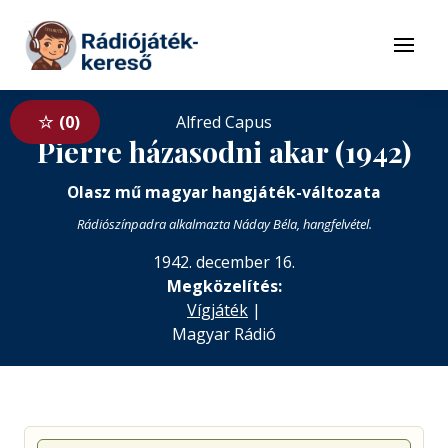
Tovább a navigációhoz
Tovább a tartalomhoz
Menü
0
Alfred Capus
Pierre házasodni akar (1942)
Olasz mű magyar hangjáték-változata
Rádiószínpadra alkalmazta Náday Béla, hangfelvétel.
1942. december 16.
Megközelítés:
Vígjáték
|
Magyar Rádió