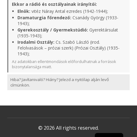
Ekkor a rádió és osztályainak irányítói:
Elnök:
vitéz Náray Antal ezredes (1942-1944);
Dramaturgia főrendező:
Csanády György (1933-
1943);
Gyerekosztály / Gyermekstúdió:
Gyerektársulat
(1935-1943);
Irodalmi Osztály:
Cs. Szabó László (irod.
Felolvasások – prózai szerk) (Prózai Osztály) (1935-
1943);
Az adatokban ellentmondások előfordulhatnak a források
bizonytalansága miatt.
Hiba? Javítanivaló? Hiány? Jelezd a nyitólap alján levő
címünkön.
© 2026 All rights reserved.