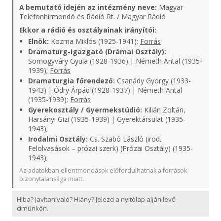
A bemutató idején az intézmény neve:
Magyar
Telefonhírmondó és Rádió Rt. / Magyar Rádió
Ekkor a rádió és osztályainak irányítói:
Elnök:
Kozma Miklós (1925-1941);
Forrás
Dramaturg-igazgató (Drámai Osztály):
Somogyváry Gyula (1928-1936) | Németh Antal (1935-
1939);
Forrás
Dramaturgia főrendező:
Csanády György (1933-
1943) | Ódry Árpád (1928-1937) | Németh Antal
(1935-1939);
Forrás
Gyerekosztály / Gyermekstúdió:
Kilián Zoltán,
Harsányi Gizi (1935-1939) | Gyerektársulat (1935-
1943);
Irodalmi Osztály:
Cs. Szabó László (irod.
Felolvasások – prózai szerk) (Prózai Osztály) (1935-
1943);
Az adatokban ellentmondások előfordulhatnak a források
bizonytalansága miatt.
Hiba? Javítanivaló? Hiány? Jelezd a nyitólap alján levő
címünkön.