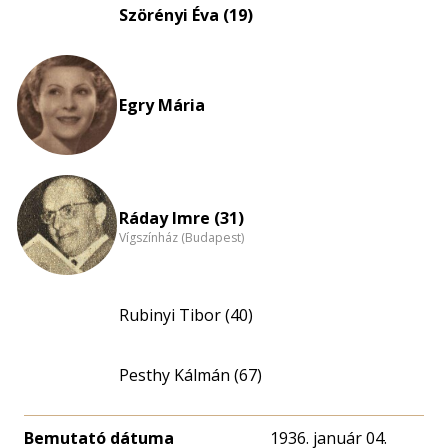
eloszlás
Szörényi Éva (19)
nagyítása
Egry Mária
Ráday Imre (31)
Vígszínház (Budapest)
Rubinyi Tibor (40)
Pesthy Kálmán (67)
Bemutató dátuma
1936. január 04.