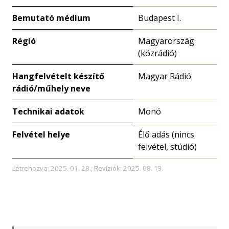
Bemutató médium
Budapest I.
Régió
Magyarország
(közrádió)
Hangfelvételt készítő
Magyar Rádió
rádió/műhely neve
Technikai adatok
Monó
Felvétel helye
Élő adás (nincs
felvétel, stúdió)
Létrehozva: 2025. 01. 28.; Revíziók: 2025. 08. 13.