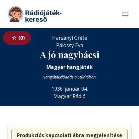
Tovább a navigációhoz
Tovább a tartalomhoz
Menü
0
Harsányi Gréte
Pálossy Éva
A jó nagybácsi
Magyar hangjáték
Hangjátékelőadás a Stúdióban.
1936. január 04.
Magyar Rádió
Produkciós kapcsolati ábra megjelenítése