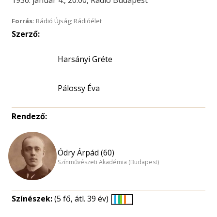
1936. január 4., 20:00, Rádió Budapest
Forrás:
Rádió Újság; Rádióélet
Szerző:
Harsányi Gréte
Pálossy Éva
Rendező:
Ódry Árpád (60)
Színművészeti Akadémia (Budapest)
Színészek:
(5 fő, átl. 39 év)
Életkori