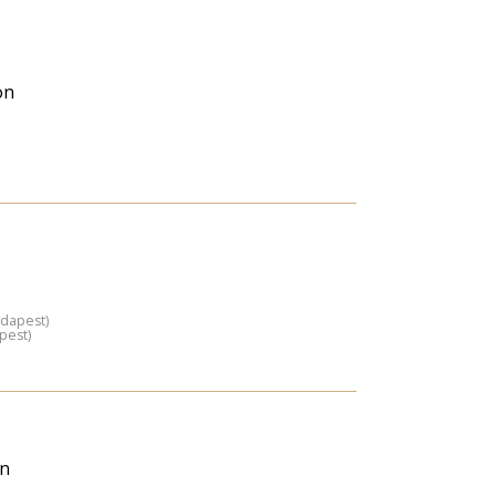
on
udapest)
pest)
án