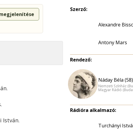
Szerző:
 megjelenítése
Alexandre Biss
Antony Mars
Rendező:
Náday Béla (58)
Nemzeti Színház (B
án.
Magyar Rádió (Buda
.
Rádióra alkalmazó:
 István.
Turchányi Istv