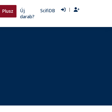
|
Új
ScifiDB
Plusz
darab?