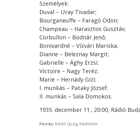
Személyek:
Duval – Uray Tivadar;
Bourganeuffe – Faragó Ödön;
Champeau – Harasztos Gusztáv;
Corbullon – Bodnár Jenő;
Bonivardné – Vízvári Mariska;
Dianne – Beleznay Margit;
Gabrielle – Ághy Erzsi;
Victoire – Nagy Teréz;
Marie – Hernády Gizi;
I. munkás – Pataky József;
II. munkás – Sala Domokos.
1935. december 11., 20:00, Rádió Bud
Forrás:
Rádió Újság; Rádióélet