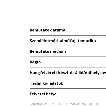
Bemutató dátuma
Szemléletmód, alműfaj, tematika
Bemutató médium
Régió
Hangfelvételt készítő rádió/műhely ne
Technikai adatok
Felvétel helye
Létrehozva: 2025. 01. 28.; Revíziók: 2025. 01. 30.