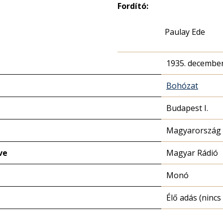
Fordító:
Paulay Ede
1935. december
Bohózat
Budapest I.
Magyarország 
ve
Magyar Rádió
Monó
Élő adás (nincs 