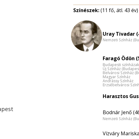
Színészek:
(11 fő, átl. 43 év)
Uray Tivadar (
Nemzeti Színház (B
Faragó Ödön (
Budapesti színházak
Új Színház (Budapes
Belvárosi Színház (
Magyar Színház
Andrássy Színház
Erzsébetvárosi Szín
Harasztos Gus
apest
Bodnár Jenő (4
Nemzeti Színház (B
Vízváry Mariska