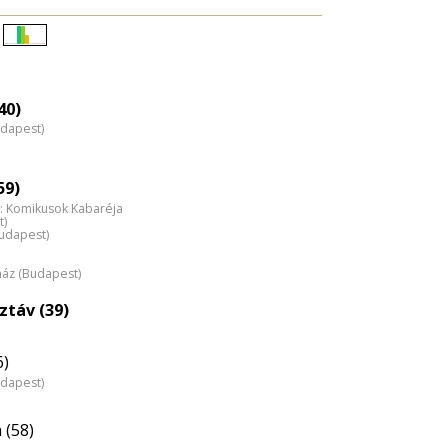
Életkori
eloszlás
nagyítása
40)
udapest)
59)
: Komikusok Kabaréja
t)
Budapest)
ház (Budapest)
ztáv (39)
6)
udapest)
 (58)