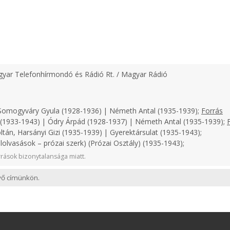
yar Telefonhírmondó és Rádió Rt. / Magyar Rádió
omogyváry Gyula (1928-1936) | Németh Antal (1935-1939);
Forrás
1933-1943) | Ódry Árpád (1928-1937) | Németh Antal (1935-1939);
ltán, Harsányi Gizi (1935-1939) | Gyerektársulat (1935-1943);
lolvasások – prózai szerk) (Prózai Osztály) (1935-1943);
rások bizonytalansága miatt.
evő címünkön.