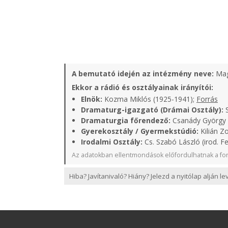
A bemutató idején az intézmény neve:
Mag
Ekkor a rádió és osztályainak irányítói:
Elnök:
Kozma Miklós (1925-1941);
Forrás
Dramaturg-igazgató (Drámai Osztály):
S
Dramaturgia főrendező:
Csanády György (
Gyerekosztály / Gyermekstúdió:
Kilián Zo
Irodalmi Osztály:
Cs. Szabó László (irod. Fe
Az adatokban ellentmondások előfordulhatnak a for
Hiba? Javítanivaló? Hiány? Jelezd a nyitólap alján l